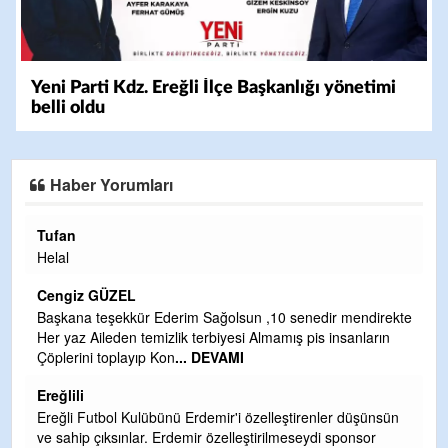
Yeni Parti Kdz. Ereğli İlçe Başkanlığı yönetimi
belli oldu
Haber Yorumları
Halil Aydın
Çırak ustasından öğre
Yalçını tebrik ediyoru
EL
CEVDET YILMAZ
kkür Ederim Sağolsun ,10 senedir mendirekte
n temizlik terbiyesi Almamış pis insanların
GULDERE DERE ÇALI
ayıp Kon
... DEVAMI
TARAFINDAN BAŞLAT
OLMAYAN KISIMLAR
DEVAMI
 Kulübünü Erdemir'i özelleştirenler düşünsün
Şaban yavuz
nlar. Erdemir özelleştirilmeseydi sponsor