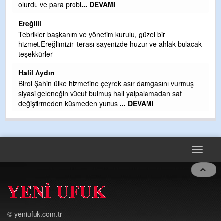
a probl
... DEVAMI
Mekanı cennet olsun k
ihsan eylesin
Sebahattin özarslan
kanım ve yönetim kurulu, güzel bir
mizin terası sayenizde huzur ve ahlak bulacak
Günaydın hayırlı sabah
H BakiYüksel
Hak hukuk adalet işt
lke hizmetine çeyrek asır damgasını vurmuş
ğin vücut bulmuş hali yalpalamadan saf
en küsmeden yunus
... DEVAMI
Toggle
navigat
© yeniufuk.com.tr