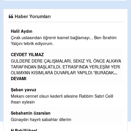
Haber Yorumları
Halil Aydın
Çırak ustasından öğrenir kısmet bağlamayı... Ben İbrahim
Yalçını tebrik ediyorum.
CEVDET YILMAZ
kte
GULDERE DERE ÇALIŞMALARI, SEKIZ YIL ÖNCE ALKAYA
TARAFINDAN BAŞLATILDI, ETRASFINDA YERLEŞİM YERI
OLMAYAN KISIMLARA DUVARLAR YAPILDI."BURADAK
...
DEVAMI
n
Şaban yavuz
Mekanı cennet olsun kederli ailesine Rabbim Sabri Celil
ihsan eylesin
Sebahattin özarslan
ak
Günaydın hayırlı sabahlar dilerim
H BakiYüksel