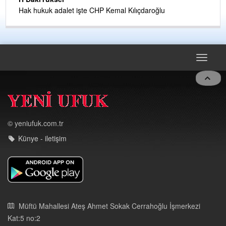
Hak hukuk adalet işte CHP Kemal Kılıçdaroğlu
Toggle
navigat
© yeniufuk.com.tr
Künye - iletişim
Müftü Mahallesi Ateş Ahmet Sokak Cerrahoğlu İşmerkezi
Kat:5 no:2