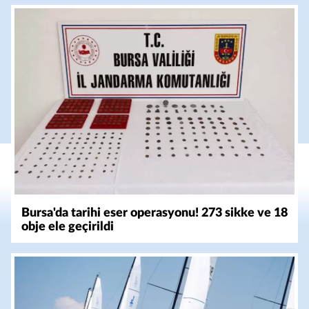
Bursa'da tarihi eser operasyonu! 273 sikke ve 18
obje ele geçirildi