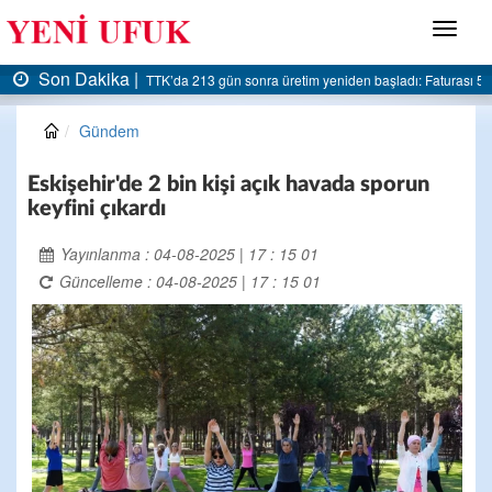
Menü
Son Dakika |
 5 milyar liraya dayandı
AK Parti Ereğli İlçe Başkanlığı’ndan belediyeye sert eleştiri
Gündem
Eskişehir'de 2 bin kişi açık havada sporun
keyfini çıkardı
Yayınlanma : 04-08-2025 | 17 : 15 01
Güncelleme : 04-08-2025 | 17 : 15 01