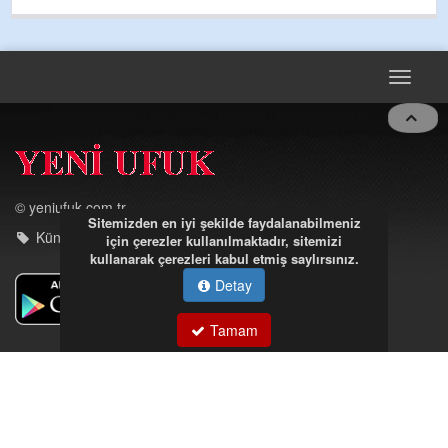
Toggle
navigat
© yeniufuk.com.tr
Sitemizden en iyi şekilde faydalanabilmeniz
Künye - iletişim
için çerezler kullanılmaktadır, sitemizi
kullanarak çerezleri kabul etmiş saylırsınız.
Detay
Tamam
Müftü Mahallesi Ateş Ahmet Sokak Cerrahoğlu İşmerkezi
Kat:5 no:2
Kdz.Ereğli/Zonguldak
03723121008