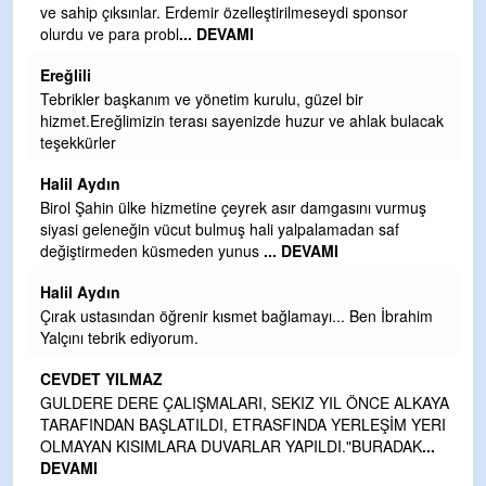
ve sahip çıksınlar. Erdemir özelleştirilmeseydi sponsor
olurdu ve para probl
... DEVAMI
Ereğlili
Tebrikler başkanım ve yönetim kurulu, güzel bir
hizmet.Ereğlimizin terası sayenizde huzur ve ahlak bulacak
teşekkürler
Halil Aydın
i
Birol Şahin ülke hizmetine çeyrek asır damgasını vurmuş
siyasi geleneğin vücut bulmuş hali yalpalamadan saf
değiştirmeden küsmeden yunus
... DEVAMI
Halil Aydın
Çırak ustasından öğrenir kısmet bağlamayı... Ben İbrahim
kte
Yalçını tebrik ediyorum.
CEVDET YILMAZ
GULDERE DERE ÇALIŞMALARI, SEKIZ YIL ÖNCE ALKAYA
TARAFINDAN BAŞLATILDI, ETRASFINDA YERLEŞİM YERI
OLMAYAN KISIMLARA DUVARLAR YAPILDI."BURADAK
...
DEVAMI