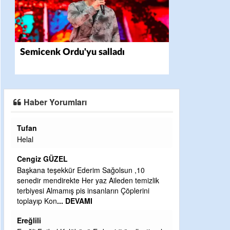
Semicenk Ordu'yu salladı
Haber Yorumları
Halil Aydın
Çırak ustasından öğrenir kısmet bağlamayı...
Ben İbrahim Yalçını tebrik ediyorum.
CEVDET YILMAZ
ik
GULDERE DERE ÇALIŞMALARI, SEKIZ YIL
ÖNCE ALKAYA TARAFINDAN BAŞLATILDI,
ETRASFINDA YERLEŞİM YERI OLMAYAN
KISIMLARA DUVARLAR YAPILDI."BURADAK
...
DEVAMI