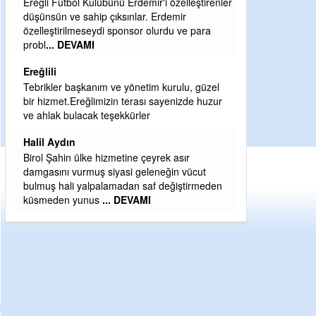
enler
Şaban yavuz
Mekanı cennet olsun kederli ailesine Rabbim
Sabri Celil ihsan eylesin
Sebahattin özarslan
el
Günaydın hayırlı sabahlar dilerim
ur
H BakiYüksel
Hak hukuk adalet işte CHP Kemal Kılıçdaroğlu
en