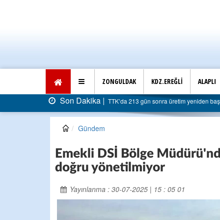
ZONGULDAK
KDZ.EREĞLİ
ALAPLI
Son Dakika |
dı: Faturası 5 milyar liraya dayandı
AK Parti Ereğli İl
Gündem
Emekli DSİ Bölge Müdürü'nden
doğru yönetilmiyor
Yayınlanma : 30-07-2025 | 15 : 05 01