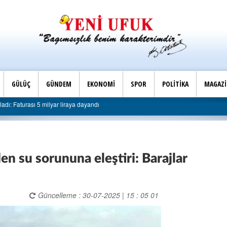
GÜLÜÇ
GÜNDEM
EKONOMİ
SPOR
POLİTİKA
MAGAZ
çe Başkanlığı’ndan belediyeye sert eleştiri: “Algı siyaseti değil, hizmet belediyeciliği
 su sorununa eleştiri: Barajlar
Güncelleme : 30-07-2025 | 15 : 05 01