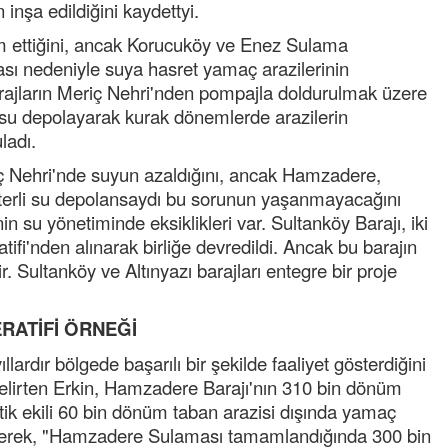
inşa edildiğini kaydettyi.
 ettiğini, ancak Korucuköy ve Enez Sulama
ası nedeniyle suya hasret yamaç arazilerinin
rajların Meriç Nehri'nden pompajla doldurulmak üzere
 su depolayarak kurak dönemlerde arazilerin
ladı.
riç Nehri'nde suyun azaldığını, ancak Hamzadere,
eterli su depolansaydı bu sorunun yaşanmayacağını
 su yönetiminde eksiklikleri var. Sultanköy Barajı, iki
ifi'nden alınarak birliğe devredildi. Ancak bu barajın
Tufan
ir. Sultanköy ve Altınyazı barajları entegre bir proje
Helal
.
Cengiz GÜZEL
RATİFİ ÖRNEĞİ
Başkana teşekkür Ederim Sağolsun ,10
senedir mendirekte Her yaz Aileden temizl
lardır bölgede başarılı bir şekilde faaliyet gösterdiğini
terbiyesi Almamış pis insanların Çöplerini
 belirten Erkin, Hamzadere Barajı'nın 310 bin dönüm
toplayıp Kon
... DEVAMI
ik ekili 60 bin dönüm taban arazisi dışında yamaç
Ereğlili
 ederek, "Hamzadere Sulaması tamamlandığında 300 bin