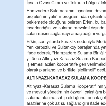
İpsala Ovası Cimra ve Telmata bölgesi için 
Hamzadere Sulaması'nın inşaatının devam
projelerinin yatırım programından çıkarılm
beklemede olduğunu belirten Erkin, bu ba
tasarlandığını ve sulama mevsimi dışında
sulanmasını sağlamayı amaçladığını vurgu
Erkin, son yıllarda kuraklık nedeniyle Me
Yenikarpuzlu ve Sultanköy barajlarında y
ifade ederek, "Hamzadere Sulama Birliği'nin
yıl önce Altınyazı-Karasaz Sulama Kooperat
işletmesi acilen kooperatife geri verilmelid
olarak planlandı ve birlikte işletilmeli" dedi
ALTINYAZI-KARASAZ SULAMA KOOPE
Altınyazı-Karasaz Sulama Kooperatifi'nin yıl
ve mevcut yönetiminin özverili çalıştığını
sulama alanına sahip olduğunu, ancak çelt
arazilerine çok az su sağlandığını ifade