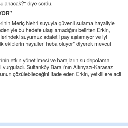
Ereğli Futbol Kulübünü Erdemir'i özelleştir
sulanacak?" diye sordu.
düşünsün ve sahip çıksınlar. Erdemir
YOR"
özelleştirilmeseydi sponsor olurdu ve para
probl
... DEVAMI
rinin Meriç Nehri suyuyla güvenli sulama hayaliyle
edeniyle bu hedefe ulaşılamadığını belirten Erkin,
Ereğlili
Tebrikler başkanım ve yönetim kurulu, güz
erindeki suyumuz adaletli paylaşılamıyor ve iyi
bir hizmet.Ereğlimizin terası sayenizde huz
nik ekiplerin hayalleri heba oluyor" diyerek mevcut
ve ahlak bulacak teşekkürler
Halil Aydın
inin etkin yönetilmesi ve barajların su depolama
Birol Şahin ülke hizmetine çeyrek asır
i vurguladı. Sultanköy Barajı'nın Altınyazı-Karasaz
damgasını vurmuş siyasi geleneğin vücut
nun çözülebileceğini ifade eden Erkin, yetkililere acil
bulmuş hali yalpalamadan saf değiştirmed
küsmeden yunus
... DEVAMI