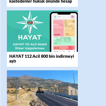
kastedenler hukuk önünde hesap
verecek
HAYAT 112 Acil 800 bin indirmeyi
aştı