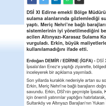
DSİ XI Edirne emekli Bölge Müdürü 
sulama alanlarında gözlemlediği su 
yaptı. Meriç Nehri'ne bağlı barajla
sistemlerinin iyi yönetilmediğini be
acilen Altınyazı-Karasaz Sulama Ko
vurguladı. Erkin, büyük maliyetlerle
kullanılamadığını ifade etti.
Erdoğan DEMİR / EDİRNE (İGFA) -
DSİ 
İpsala'dan Enez'e yaptığı ziyarette, bölge
inceleyerek bir açıklama yayımladı.
Son yıllarda kuraklık nedeniyle artan su so
Erkin, Meriç Nehri'ne bağlı barajların doğr
savundu. Erkin, DSİ'nin geçmişte İpsala, 
için önemli yatırımlar yaptığını hatırlatara
Sultanköy ve Altınyazı Barajları'nın Yukar