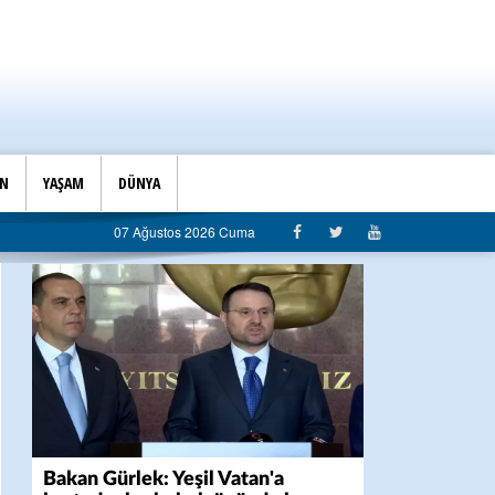
İN
YAŞAM
DÜNYA
”
07 Ağustos 2026 Cuma
Bakan Gürlek: Yeşil Vatan'a