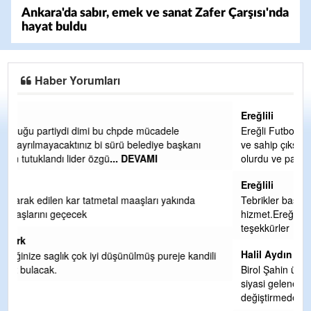
Ankara'da sabır, emek ve sanat Zafer Çarşısı'nda
hayat buldu
Haber Yorumları
Ereğlili
Ereğli Futbol Kulübünü Erdemir'i özelleştirenler düşünsün
ve sahip çıksınlar. Erdemir özelleştirilmeseydi sponsor
olurdu ve para probl
... DEVAMI
Ereğlili
Tebrikler başkanım ve yönetim kurulu, güzel bir
hizmet.Ereğlimizin terası sayenizde huzur ve ahlak bulacak
teşekkürler
Halil Aydın
i
Birol Şahin ülke hizmetine çeyrek asır damgasını vurmuş
siyasi geleneğin vücut bulmuş hali yalpalamadan saf
değiştirmeden küsmeden yunus
... DEVAMI