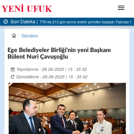
Menü
Son Dakika |
AK Parti Ereğli İlçe Başkanlığı’ndan belediyeye sert eleştiri:
Gündem
Ege Belediyeler Birliği'nin yeni Başkanı
Bülent Nuri Çavuşoğlu
Yayınlanma : 28-06-2025 | 15 : 35 02
Güncelleme : 28-06-2025 | 15 : 35 02