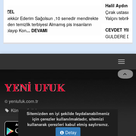
Halil Aydın
Çırak ustasından öğrenir kısmet bağlamayı... Ben İbrahim
kte
Yalçını tebrik ediyorum.
CEVDET YILMAZ
GULDERE DERE ÇALIŞMALARI, SEKIZ YIL ÖNCE ALKAYA
TARAFINDAN BAŞLATILDI, ETRASFINDA YERLEŞİM YERI
OLMAYAN KISIMLARA DUVARLAR YAPILDI."BURADAK
...
DEVAMI
Toggle
navigat
Sitemizden en iyi şekilde faydalanabilmeniz
için çerezler kullanılmaktadır, sitemizi
© yeniufuk.com.tr
kullanarak çerezleri kabul etmiş saylırsınız.
Künye - iletişim
Detay