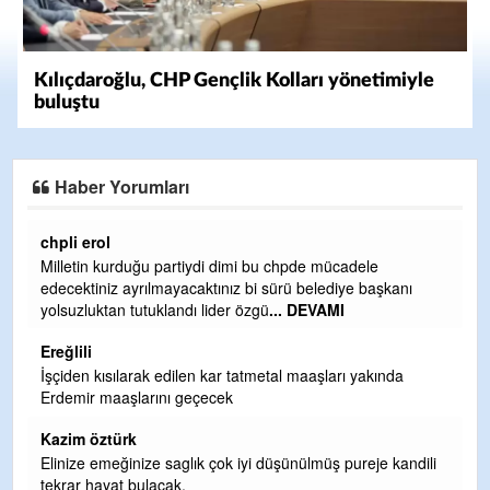
Kılıçdaroğlu, CHP Gençlik Kolları yönetimiyle
buluştu
Haber Yorumları
Ereğlili
Ereğli Futbol Kulübünü Erdemir'i özelleştirenler düşünsün
nı
ve sahip çıksınlar. Erdemir özelleştirilmeseydi sponsor
olurdu ve para probl
... DEVAMI
Ereğlili
a
Tebrikler başkanım ve yönetim kurulu, güzel bir
hizmet.Ereğlimizin terası sayenizde huzur ve ahlak bulacak
teşekkürler
Halil Aydın
ndili
Birol Şahin ülke hizmetine çeyrek asır damgasını vurmuş