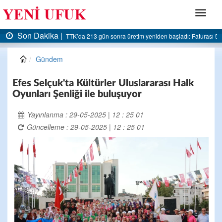
Menü
Son Dakika |
Faturası 5 milyar liraya dayandı
AK Parti Ereğli İlçe Başkanlığı’ndan belediyeye sert 
Gündem
Efes Selçuk'ta Kültürler Uluslararası Halk
Oyunları Şenliği ile buluşuyor
Yayınlanma : 29-05-2025 | 12 : 25 01
Güncelleme : 29-05-2025 | 12 : 25 01