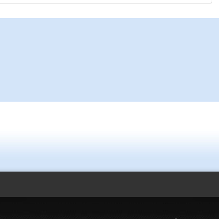
Ereğli Futbol Kulübünü Erdemir
düşünsün ve sahip çıksınlar. 
özelleştirilmeseydi sponsor o
probl
... DEVAMI
Ereğlili
Tebrikler başkanım ve yönetim
bir hizmet.Ereğlimizin terası 
ve ahlak bulacak teşekkürler
Halil Aydın
Birol Şahin ülke hizmetine çey
damgasını vurmuş siyasi gele
bulmuş hali yalpalamadan saf
küsmeden yunus
... DEVAMI
Müftü Mahallesi Ateş Ahmet Sokak Cerrahoğlu İşmerkezi Kat:
Kdz.Ereğli/Zonguldak
03723121008