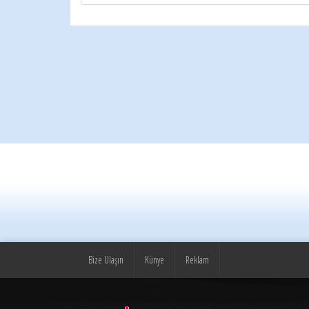
Bize Ulaşın
Künye
Reklam
© yeniufuk.com.tr