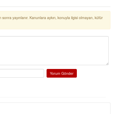
 sonra yayınlanır. Kanunlara aykırı, konuyla ilgisi olmayan, küfür
Tufan
Helal
Yorum Gönder
Cengiz GÜZEL
Başkana teşekkür Ederim Sağ
senedir mendirekte Her yaz Ai
terbiyesi Almamış pis insanlar
toplayıp Kon
... DEVAMI
Ereğlili