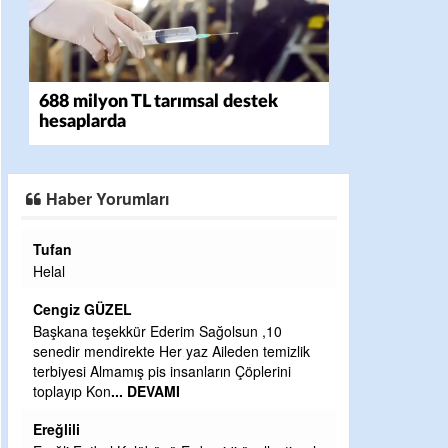
688 milyon TL tarımsal destek
hesaplarda
Haber Yorumları
Halil Aydın
Çırak ustasından öğrenir kısmet bağlamayı...
Ben İbrahim Yalçını tebrik ediyorum.
CEVDET YILMAZ
olsun ,10
leden temizlik
GULDERE DERE ÇALIŞMALARI, SEKIZ YIL
ın Çöplerini
ÖNCE ALKAYA TARAFINDAN BAŞLATILDI,
ETRASFINDA YERLEŞİM YERI OLMAYAN
KISIMLARA DUVARLAR YAPILDI."BURADAK
...
DEVAMI