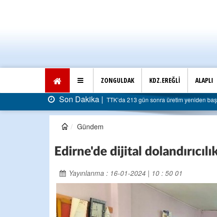
ZONGULDAK
KDZ.EREĞLİ
ALAPLI
Son Dakika |
TTK’da 213 gün sonra üretim yeniden başladı: Faturası 5 mi
Gündem
Edirne'de dijital dolandırıcıl
Yayınlanma : 16-01-2024 | 10 : 50 01