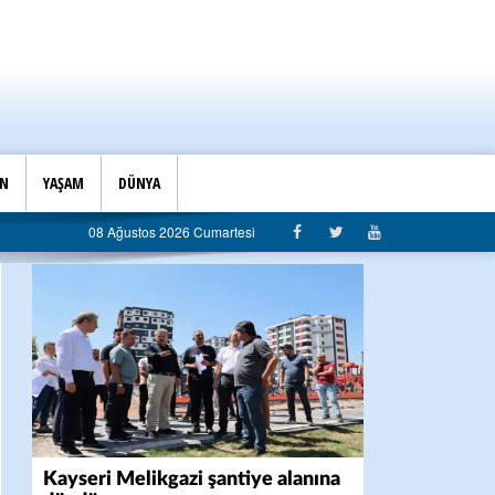
İN
YAŞAM
DÜNYA
belediyeye sert eleştiri: “Algı siyaseti değil, hizmet belediyeciliği”
08 Ağustos 2026 Cumartesi
Kayseri Melikgazi şantiye alanına