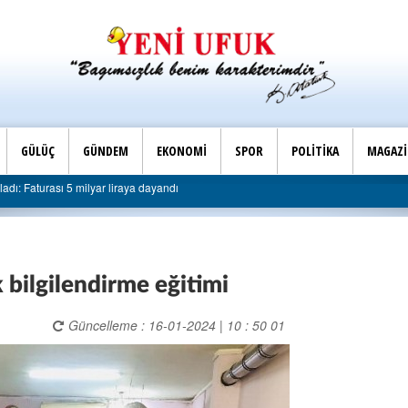
GÜLÜÇ
GÜNDEM
EKONOMİ
SPOR
POLİTİKA
MAGAZ
Son Dakika |
lyar liraya dayandı
AK Parti Ereğli İlçe Başkanlığı’ndan 
ık bilgilendirme eğitimi
Güncelleme : 16-01-2024 | 10 : 50 01