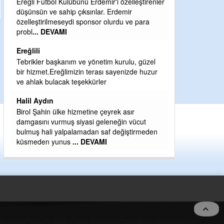
'i özelleştirenler
Şaban yavuz
Erdemir
lurdu ve para
Mekanı cennet olsun kederli ailesine Rabbim
Sabri Celil ihsan eylesin
Sebahattin özarslan
 kurulu, güzel
Günaydın hayırlı sabahlar dilerim
sayenizde huzur
H BakiYüksel
Hak hukuk adalet işte CHP Kemal Kılıçdaroğlu
rek asır
neğin vücut
 değiştirmeden
5 no:2