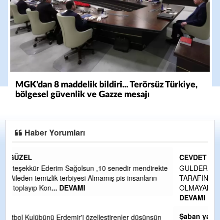
MGK'dan 8 maddelik bildiri... Terörsüz Türkiye,
bölgesel güvenlik ve Gazze mesajı
Haber Yorumları
CEVDET YILMAZ
kte
GULDERE DERE ÇALIŞMALARI, SEKIZ YIL ÖNCE ALKAYA
TARAFINDAN BAŞLATILDI, ETRASFINDA YERLEŞİM YERI
OLMAYAN KISIMLARA DUVARLAR YAPILDI."BURADAK
...
DEVAMI
Şaban yavuz
n