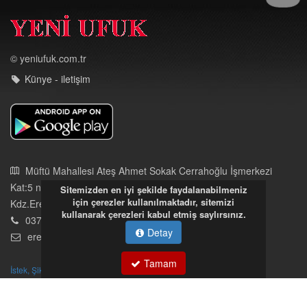
© yeniufuk.com.tr
Künye - iletişim
Müftü Mahallesi Ateş Ahmet Sokak Cerrahoğlu İşmerkezi
Kat:5 no:2
Kdz.Ereğli/Zonguldak
03723121008
Sitemizden en iyi şekilde faydalanabilmeniz
eregliyeniufuk@gmail.com
için çerezler kullanılmaktadır, sitemizi
kullanarak çerezleri kabul etmiş saylırsınız.
Detay
İstek, Şikayetleriniz İçin Tıklayın
Tüm hakları saklıdır. İzinsiz kullanılamaz.
Tamam