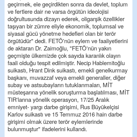
geçirmek, ele geçirdikten sonra da devlet, toplum
ve fertlere dair ne varsa örgütün ideolojisi
doğrultusunda dizayn ederek, oligarşik özellikler
taşıyan bir zümre eliyle ekonomik, toplumsal ve
siyasal gücü yönetme hedefleri olan bir terör
örgütüdür" dedi. FETÖ'nün eylem ve faaliyetlerini
de aktaran Dr. Zaimoğlu, "FETÖ'nün yakın
geçmişte ülkemizde çok sayıda karanlık olayın
faali olduğu tespit edilmiştir. Necip Hablemitoğlu
suikastı, Hrant Dink suikastı, emekli genelkurmay
başkanı, muvazzaf veya emekli generaller, diğer
subay ve astsubayların tutuklanmaları, MİT
müsteşarına yönelik soruşturma başlatılması, MİT
TIR'larına yönelik operasyon, 17/25 Aralık
emniyet- yargı darbe girişimi, Rus Büyükelçisi
Karlov suikastı ve 15 Temmuz 2016 hain darbe
girişimi olmak üzere terör eylemlerinde
bulunmuştur" ifadelerini kullandı.