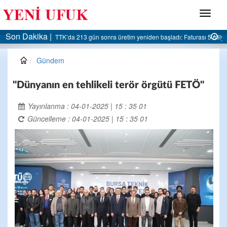
Menü
Son Dakika |
AK Parti Ereğli İlçe Başkanlığı’ndan belediyeye sert eleştiri:
Gündem
"Dünyanın en tehlikeli terör örgütü FETÖ"
Yayınlanma : 04-01-2025 | 15 : 35 01
Güncelleme : 04-01-2025 | 15 : 35 01