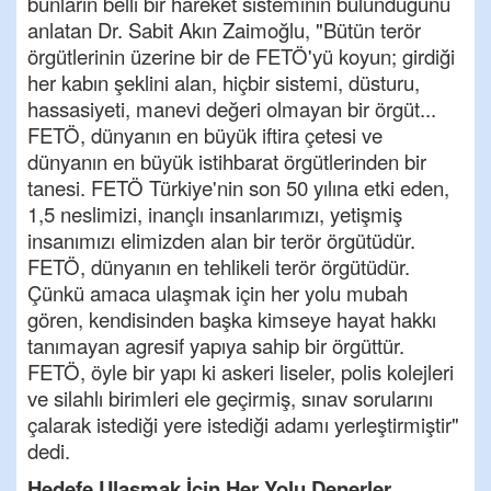
bunların belli bir hareket sisteminin bulunduğunu
anlatan Dr. Sabit Akın Zaimoğlu, "Bütün terör
örgütlerinin üzerine bir de FETÖ'yü koyun; girdiği
her kabın şeklini alan, hiçbir sistemi, düsturu,
hassasiyeti, manevi değeri olmayan bir örgüt...
FETÖ, dünyanın en büyük iftira çetesi ve
dünyanın en büyük istihbarat örgütlerinden bir
tanesi. FETÖ Türkiye'nin son 50 yılına etki eden,
1,5 neslimizi, inançlı insanlarımızı, yetişmiş
insanımızı elimizden alan bir terör örgütüdür.
FETÖ, dünyanın en tehlikeli terör örgütüdür.
Çünkü amaca ulaşmak için her yolu mubah
gören, kendisinden başka kimseye hayat hakkı
tanımayan agresif yapıya sahip bir örgüttür.
FETÖ, öyle bir yapı ki askeri liseler, polis kolejleri
ve silahlı birimleri ele geçirmiş, sınav sorularını
çalarak istediği yere istediği adamı yerleştirmiştir"
dedi.
Hedefe Ulaşmak İçin Her Yolu Denerler