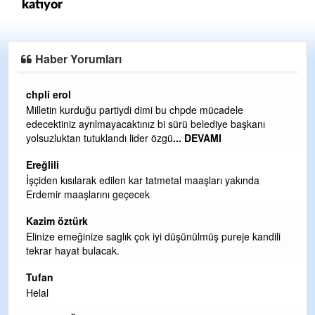
katıyor
Haber Yorumları
Ereğlili
Ereğli Futbol Kulübünü Erdemir'i özelleştirenler düşünsün
ı
ve sahip çıksınlar. Erdemir özelleştirilmeseydi sponsor
olurdu ve para probl
... DEVAMI
Ereğlili
Tebrikler başkanım ve yönetim kurulu, güzel bir
hizmet.Ereğlimizin terası sayenizde huzur ve ahlak bulacak
teşekkürler
Halil Aydın
ndili
Birol Şahin ülke hizmetine çeyrek asır damgasını vurmuş
siyasi geleneğin vücut bulmuş hali yalpalamadan saf
değiştirmeden küsmeden yunus
... DEVAMI
Halil Aydın