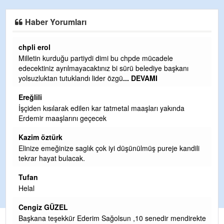
Haber Yorumları
Ereğlili
ele
Ereğli Futbol Kulübünü Erdemir'i özelleştirenler düşü
 başkanı
ve sahip çıksınlar. Erdemir özelleştirilmeseydi sponsor
olurdu ve para probl
... DEVAMI
Ereğlili
yakında
Tebrikler başkanım ve yönetim kurulu, güzel bir
hizmet.Ereğlimizin terası sayenizde huzur ve ahlak bu
teşekkürler
Halil Aydın
reje kandili
Birol Şahin ülke hizmetine çeyrek asır damgasını vur
siyasi geleneğin vücut bulmuş hali yalpalamadan saf
değiştirmeden küsmeden yunus
... DEVAMI
Halil Aydın
Çırak ustasından öğrenir kısmet bağlamayı... Ben İbr
ir mendirekte
Yalçını tebrik ediyorum.