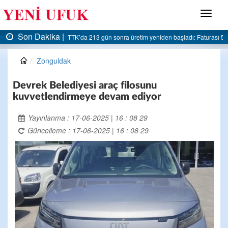
Menü
Son Dakika |
şladı: Faturası 5 milyar liraya dayandı
AK Parti Ereğli İlçe Başkanlığı’ndan belediyey
Zonguldak
Devrek Belediyesi araç filosunu
kuvvetlendirmeye devam ediyor
Yayınlanma : 17-06-2025 | 16 : 08 29
Güncelleme : 17-06-2025 | 16 : 08 29