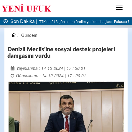
Menü
Son Dakika |
AK Parti Ereğli İlçe Başkanlığı’ndan belediyeye sert eleştiri:
Gündem
Denizli Meclis'ine sosyal destek projeleri
damgasını vurdu
Yayınlanma : 14-12-2024 | 17 : 20 01
Güncelleme : 14-12-2024 | 17 : 20 01