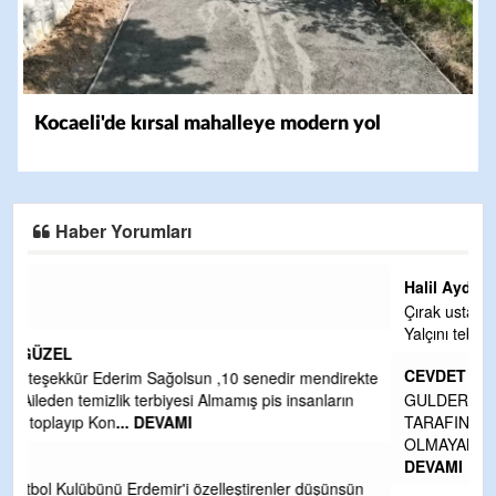
Kocaeli'de kırsal mahalleye modern yol
Haber Yorumları
Halil Aydın
Çırak ustasından öğrenir kısmet bağlamayı... Ben İbrahim
Yalçını tebrik ediyorum.
CEVDET YILMAZ
kte
GULDERE DERE ÇALIŞMALARI, SEKIZ YIL ÖNCE ALKAYA
TARAFINDAN BAŞLATILDI, ETRASFINDA YERLEŞİM YERI
OLMAYAN KISIMLARA DUVARLAR YAPILDI."BURADAK
...
DEVAMI
n