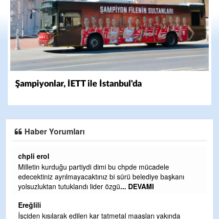
Şampiyonlar, İETT ile İstanbul'da
Haber Yorumları
Ereğlili
Ereğli Futbol Kulübünü Erdemir'i özelleştirenler düşünsün
ve sahip çıksınlar. Erdemir özelleştirilmeseydi sponsor
olurdu ve para probl
... DEVAMI
Ereğlili
Tebrikler başkanım ve yönetim kurulu, güzel bir