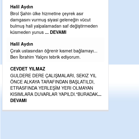
Halil Aydın
Birol Şahin ülke hizmetine çeyrek asır
damgasını vurmuş siyasi geleneğin vücut
bulmuş hali yalpalamadan saf değiştirmeden
küsmeden yunus
... DEVAMI
Halil Aydın
Çırak ustasından öğrenir kısmet bağlamayı...
Ben İbrahim Yalçını tebrik ediyorum.
CEVDET YILMAZ
GULDERE DERE ÇALIŞMALARI, SEKIZ YIL
ÖNCE ALKAYA TARAFINDAN BAŞLATILDI,
ETRASFINDA YERLEŞİM YERI OLMAYAN
KISIMLARA DUVARLAR YAPILDI."BURADAK
...
DEVAMI