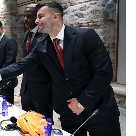
Kazim öztürk
Elinize emeğinize saglık çok iyi düşünülmüş
pureje kandili tekrar hayat bulacak.
Tufan
Helal
Cengiz GÜZEL
Başkana teşekkür Ederim Sağolsun ,10
senedir mendirekte Her yaz Aileden temizlik
terbiyesi Almamış pis insanların Çöplerini
toplayıp Kon
... DEVAMI