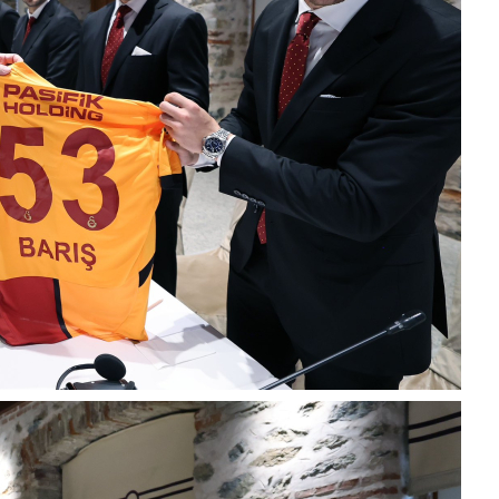
chpli erol
Milletin kurduğu partiydi dimi bu chpde
mücadele edecektiniz ayrılmayacaktınız bi s
belediye başkanı yolsuzluktan tutuklandı lide
özgü
... DEVAMI
Ereğlili
İşçiden kısılarak edilen kar tatmetal maaşları
yakında Erdemir maaşlarını geçecek