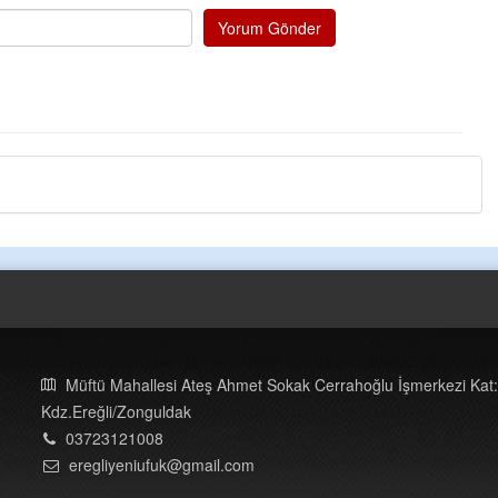
Yorum Gönder
Müftü Mahallesi Ateş Ahmet Sokak Cerrahoğlu İşmerkezi Kat:
Kdz.Ereğli/Zonguldak
03723121008
eregliyeniufuk@gmail.com