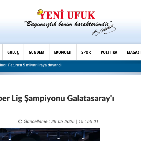
GÜLÜÇ
GÜNDEM
EKONOMİ
SPOR
POLİTİKA
MAGAZ
ye sert eleştiri: “Algı siyaseti değil, hizmet belediyeciliği”
er Lig Şampiyonu Galatasaray'ı
Güncelleme : 29-05-2025 | 15 : 55 01