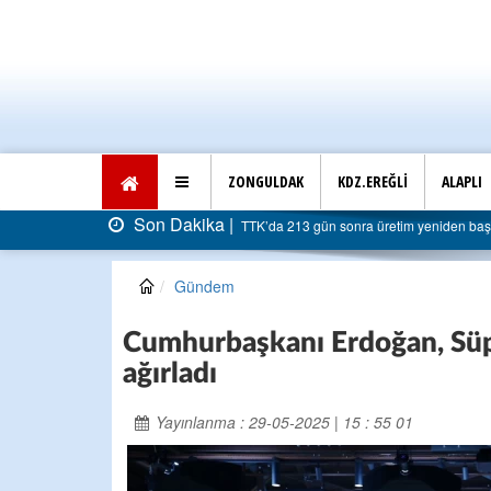
ZONGULDAK
KDZ.EREĞLİ
ALAPLI
Son Dakika |
AK Parti Ereğli İlçe Başkanlığı’ndan belediye
Gündem
Cumhurbaşkanı Erdoğan, Süp
ağırladı
Yayınlanma : 29-05-2025 | 15 : 55 01