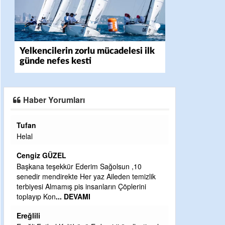
Yelkencilerin zorlu mücadelesi ilk
günde nefes kesti
Haber Yorumları
Tufan
Halil Aydın
Helal
Çırak ustasında
Ben İbrahim Yal
Cengiz GÜZEL
CEVDET YILM
Başkana teşekkür Ederim Sağolsun ,10
senedir mendirekte Her yaz Aileden temizlik
GULDERE DERE
terbiyesi Almamış pis insanların Çöplerini
ÖNCE ALKAYA 
toplayıp Kon
... DEVAMI
ETRASFINDA 
KISIMLARA DU
Ereğlili
DEVAMI