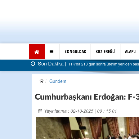
ZONGULDAK
KDZ.EREĞLİ
ALAPLI
on Dakika |
TTK’da 213 gün sonra üretim yeniden başladı: Faturası 5 milyar li
Gündem
Cumhurbaşkanı Erdoğan: F-35
Yayınlanma : 02-10-2025 | 09 : 15 01