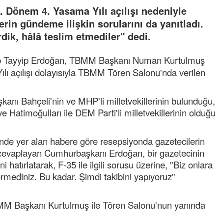
Dönem 4. Yasama Yılı açılışı nedeniyle
rin gündeme ilişkin sorularını da yanıtladı.
rdik, hâlâ teslim etmediler" dedi.
 Tayyip Erdoğan, TBMM Başkanı Numan Kurtulmuş
 açılışı dolayısıyla TBMM Tören Salonu'nda verilen
ı Bahçeli'nin ve MHP'li milletvekillerinin bulunduğu,
Hatimoğulları ile DEM Parti'li milletvekillerinin olduğu
inde yer alan habere göre resepsiyonda gazetecilerin
a cevaplayan Cumhurbaşkanı Erdoğan, bir gazetecinin
atırlatarak, F-35 ile ilgili sorusu üzerine, "Biz onlara
vermediniz. Bu kadar. Şimdi takibini yapıyoruz"
M Başkanı Kurtulmuş ile Tören Salonu'nun yanında