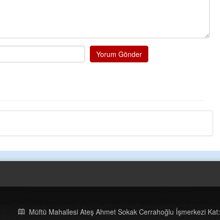
Yorum Gönder
Müftü Mahallesi Ateş Ahmet Sokak Cerrahoğlu İşmerkezi Kat: