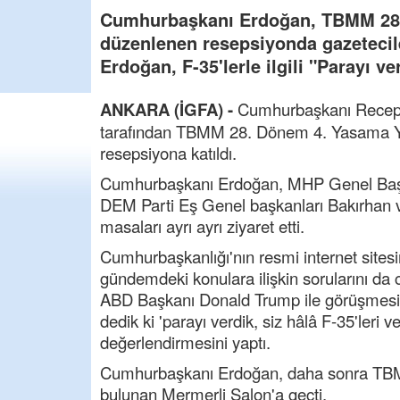
Cumhurbaşkanı Erdoğan, TBMM 28. 
düzenlenen resepsiyonda gazetecile
Erdoğan, F-35'lerle ilgili "Parayı ve
ANKARA (İGFA) -
Cumhurbaşkanı Recep
tarafından TBMM 28. Dönem 4. Yasama Yılı
resepsiyona katıldı.
Cumhurbaşkanı Erdoğan, MHP Genel Başkan
DEM Parti Eş Genel başkanları Bakırhan ve 
masaları ayrı ayrı ziyaret etti.
Cumhurbaşkanlığı'nın resmi internet sites
gündemdeki konulara ilişkin sorularını d
ABD Başkanı Donald Trump ile görüşmesini h
dedik ki 'parayı verdik, siz hâlâ F-35'leri 
değerlendirmesini yaptı.
Cumhurbaşkanı Erdoğan, daha sonra TBM
bulunan Mermerli Salon'a geçti.