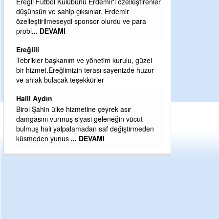
Ereğli Futbol Kulübünü Erdemir'i özelleştirenler
Şaban yavuz
düşünsün ve sahip çıksınlar. Erdemir
özelleştirilmeseydi sponsor olurdu ve para
Mekanı cennet o
probl
... DEVAMI
Sabri Celil ihsa
Ereğlili
Sebahattin öz
Tebrikler başkanım ve yönetim kurulu, güzel
Günaydın hayırl
bir hizmet.Ereğlimizin terası sayenizde huzur
H BakiYüksel
ve ahlak bulacak teşekkürler
Hak hukuk adale
Halil Aydın
Birol Şahin ülke hizmetine çeyrek asır
damgasını vurmuş siyasi geleneğin vücut
bulmuş hali yalpalamadan saf değiştirmeden
küsmeden yunus
... DEVAMI