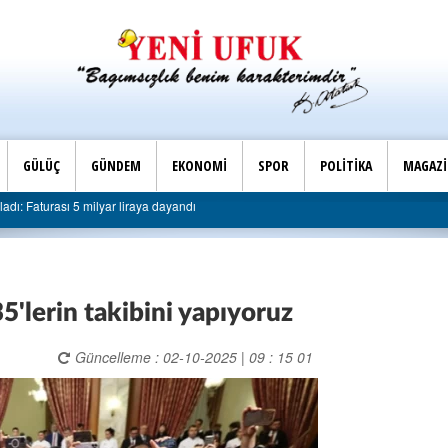
GÜLÜÇ
GÜNDEM
EKONOMİ
SPOR
POLİTİKA
MAGAZ
Son Dakika |
raya dayandı
AK Parti Ereğli İlçe Başkanlığı’ndan belediye
'lerin takibini yapıyoruz
Güncelleme : 02-10-2025 | 09 : 15 01