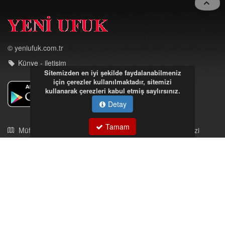
Toggle
navigat
Sitemizden en iyi şekilde faydalanabilmeniz
için çerezler kullanılmaktadır, sitemizi
© yeniufuk.com.tr
kullanarak çerezleri kabul etmiş saylırsınız.
Künye - iletişim
Detay
Tamam
Müftü Mahallesi Ateş Ahmet Sokak Cerrahoğlu İşmerkezi
Kat:5 no:2
Kdz.Ereğli/Zonguldak
03723121008
eregliyeniufuk@gmail.com