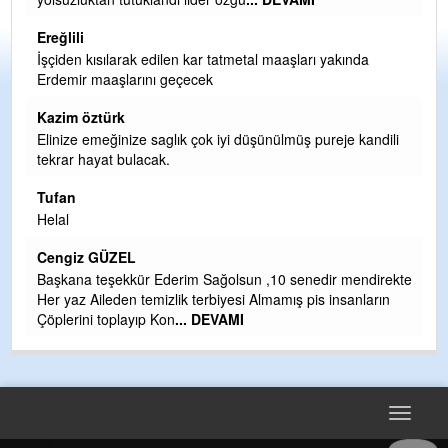
Ereğlili
kında
Tebrikler başkanım ve yönetim kurulu, güzel bir
hizmet.Ereğlimizin terası sayenizde huzur ve ahlak bula
teşekkürler
Halil Aydın
je kandili
Birol Şahin ülke hizmetine çeyrek asır damgasını vurmu
siyasi geleneğin vücut bulmuş hali yalpalamadan saf
değiştirmeden küsmeden yunus
... DEVAMI
Halil Aydın
Çırak ustasından öğrenir kısmet bağlamayı... Ben İbrah
 mendirekte
Yalçını tebrik ediyorum.
sanların
CEVDET YILMAZ
GULDERE DERE ÇALIŞMALARI, SEKIZ YIL ÖNCE ALK
TARAFINDAN BAŞLATILDI, ETRASFINDA YERLEŞİM Y
OLMAYAN KISIMLARA DUVARLAR YAPILDI."BURADAK
DEVAMI