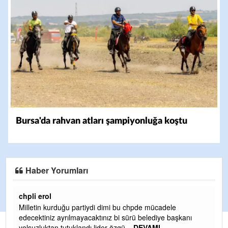
Bursa'da rahvan atları şampiyonluğa koştu
Haber Yorumları
Ereğlili
e
Ereğli Futbol Kulübünü Erdemir'i özelleştirenler düşüns
aşkanı
ve sahip çıksınlar. Erdemir özelleştirilmeseydi sponsor
olurdu ve para probl
... DEVAMI