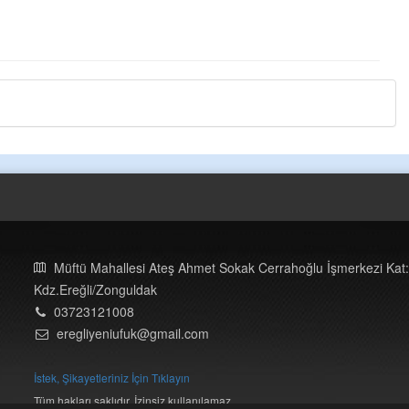
Müftü Mahallesi Ateş Ahmet Sokak Cerrahoğlu İşmerkezi Kat:
Kdz.Ereğli/Zonguldak
03723121008
eregliyeniufuk@gmail.com
İstek, Şikayetleriniz İçin Tıklayın
Tüm hakları saklıdır. İzinsiz kullanılamaz.