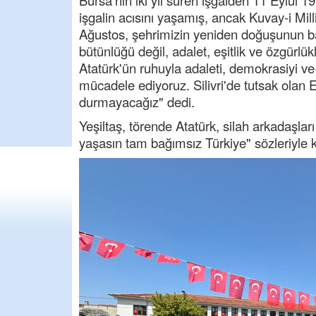
Bursa'nın iki yıl süren işgalden 11 Eylül 1
işgalin acısını yaşamış, ancak Kuvay-i Milliy
Ağustos, şehrimizin yeniden doğuşunun ba
bütünlüğü değil, adalet, eşitlik ve özgür
Atatürk'ün ruhuyla adaleti, demokrasiyi ve
mücadele ediyoruz. Silivri'de tutsak ola
durmayacağız" dedi.
Yeşiltaş, törende Atatürk, silah arkadaşlar
yaşasın tam bağımsız Türkiye" sözleriyle