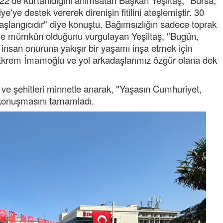
922'de kurtarıldığını anımsatan Başkan Yeşiltaş, "Bursa,
Ereğli Futbol Kulübünü Erdemir'i özelleştiren
e'ye destek vererek direnişin fitilini ateşlemiştir. 30
düşünsün ve sahip çıksınlar. Erdemir
özelleştirilmeseydi sponsor olurdu ve para
şlangıcıdır" diye konuştu. Bağımsızlığın sadece toprak
probl
... DEVAMI
lükle mümkün olduğunu vurgulayan Yeşiltaş, "Bugün,
 insan onuruna yakışır bir yaşamı inşa etmek için
Ereğlili
n Ekrem İmamoğlu ve yol arkadaşlarımız özgür olana dek
Tebrikler başkanım ve yönetim kurulu, güzel
bir hizmet.Ereğlimizin terası sayenizde huzur
ve ahlak bulacak teşekkürler
ı ve şehitleri minnetle anarak, "Yaşasın Cumhuriyet,
 konuşmasını tamamladı.
Halil Aydın
Birol Şahin ülke hizmetine çeyrek asır
damgasını vurmuş siyasi geleneğin vücut
bulmuş hali yalpalamadan saf değiştirmeden
küsmeden yunus
... DEVAMI