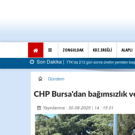
ZONGULDAK
KDZ.EREĞLİ
ALAPLI
Son Dakika |
AK Parti Ereğli İlçe Başkanlığı’ndan belediye
Gündem
CHP Bursa'dan bağımsızlık 
Yayınlanma : 30-08-2025 | 14 : 15 01