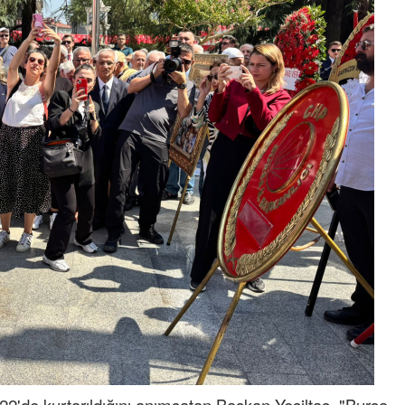
Tufan
Helal
Cengiz GÜZEL
Başkana teşekkür Ederim Sağolsun ,10
senedir mendirekte Her yaz Aileden temizlik
terbiyesi Almamış pis insanların Çöplerini
toplayıp Kon
... DEVAMI
Ereğlili