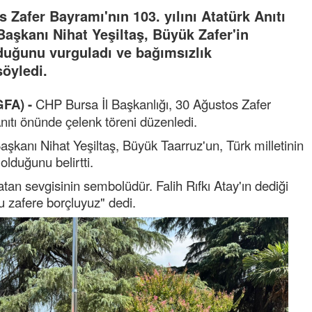
 Zafer Bayramı'nın 103. yılını Atatürk Anıtı
 Başkanı Nihat Yeşiltaş, Büyük Zafer'in
duğunu vurguladı ve bağımsızlık
öyledi.
GFA) -
CHP Bursa İl Başkanlığı, 30 Ağustos Zafer
ıtı önünde çelenk töreni düzenledi.
şkanı Nihat Yeşiltaş, Büyük Taarruz'un, Türk milletinin
olduğunu belirtti.
tan sevgisinin sembolüdür. Falih Rıfkı Atay'ın dediği
u zafere borçluyuz" dedi.