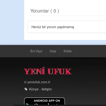
Yorumlar ( 0 )
Henüz bir yorum yapılmamış
Bize Ulaşın
Künye
Reklam
© yeniufuk.com.tr
Künye - iletişim