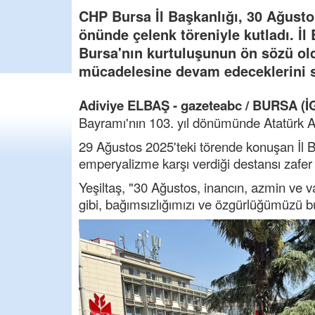
CHP Bursa İl Başkanlığı, 30 Ağustos
önünde çelenk töreniyle kutladı. İl
Bursa'nın kurtuluşunun ön sözü ol
mücadelesine devam edeceklerini s
Adiviye ELBAŞ - gazeteabc / BURSA (İ
Bayramı'nın 103. yıl dönümünde Atatürk An
29 Ağustos 2025'teki törende konuşan İl Ba
emperyalizme karşı verdiği destansı zafer 
Yeşiltaş, "30 Ağustos, inancın, azmin ve va
gibi, bağımsızlığımızı ve özgürlüğümüzü b