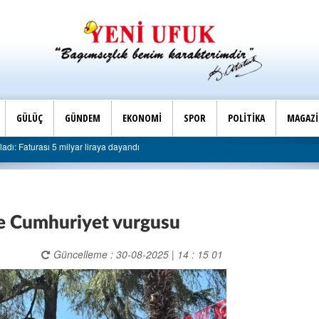
GÜLÜÇ
GÜNDEM
EKONOMİ
SPOR
POLİTİKA
MAGAZ
ye sert eleştiri: “Algı siyaseti değil, hizmet belediyeciliği”
ve Cumhuriyet vurgusu
Güncelleme : 30-08-2025 | 14 : 15 01