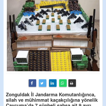
Zonguldak İl Jandarma Komutanlığınca,
silah ve mühimmat kaçakçılığına yönelik
Çaycuma’da 7 şüpheli şahsa ait 9 ayrı