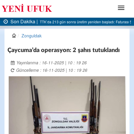
Menü
Son Dakika |
AK Parti Ereğli İlçe Başkanlığı’ndan belediyeye sert eleştiri:
Zonguldak
Çaycuma’da operasyon: 2 şahıs tutuklandı
Yayınlanma : 16-11-2025 | 10 : 19 26
Güncelleme : 16-11-2025 | 10 : 19 26