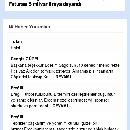
Faturası 5 milyar liraya dayandı
Haber Yorumları
Halil Aydın
Çırak ustasından öğrenir kısmet bağlamayı... Ben İbrahim
Yalçını tebrik ediyorum.
CEVDET YILMAZ
kte
GULDERE DERE ÇALIŞMALARI, SEKIZ YIL ÖNCE ALKAYA
TARAFINDAN BAŞLATILDI, ETRASFINDA YERLEŞİM YERI
OLMAYAN KISIMLARA DUVARLAR YAPILDI."BURADAK
...
DEVAMI
n
Şaban yavuz
Mekanı cennet olsun kederli ailesine Rabbim Sabri Celil
ihsan eylesin
Sebahattin özarslan
ak
Günaydın hayırlı sabahlar dilerim