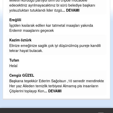
Ereğli Futbol Kulübünü Erdemir'i özelleştirenler düşünsün
kanı
ve sahip çıksınlar. Erdemir özelleştirilmeseydi sponsor
olurdu ve para probl
... DEVAMI
Ereğlili
nda
Tebrikler başkanım ve yönetim kurulu, güzel bir
hizmet.Ereğlimizin terası sayenizde huzur ve ahlak bulaca
teşekkürler
Halil Aydın
 kandili
Birol Şahin ülke hizmetine çeyrek asır damgasını vurmuş
siyasi geleneğin vücut bulmuş hali yalpalamadan saf
değiştirmeden küsmeden yunus
... DEVAMI
Halil Aydın
Çırak ustasından öğrenir kısmet bağlamayı... Ben İbrahim
endirekte
Yalçını tebrik ediyorum.
nların
CEVDET YILMAZ
GULDERE DERE ÇALIŞMALARI, SEKIZ YIL ÖNCE ALKA
TARAFINDAN BAŞLATILDI, ETRASFINDA YERLEŞİM YER
OLMAYAN KISIMLARA DUVARLAR YAPILDI."BURADAK
...
DEVAMI