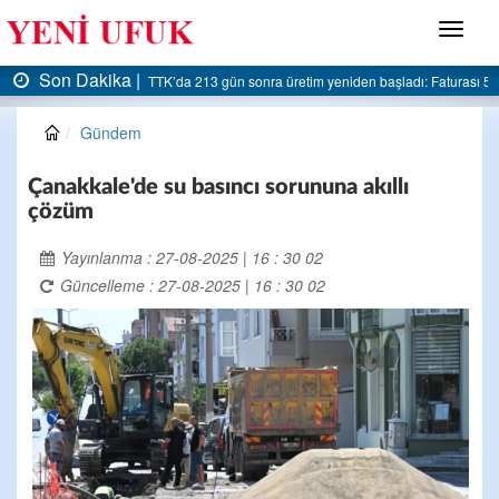
Menü
Son Dakika |
turası 5 milyar liraya dayandı
AK Parti Ereğli İlçe Başkanlığı’ndan belediyeye sert el
Gündem
Çanakkale'de su basıncı sorununa akıllı
çözüm
Yayınlanma : 27-08-2025 | 16 : 30 02
Güncelleme : 27-08-2025 | 16 : 30 02