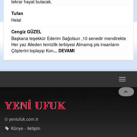
Birol Şahin ülke hizmetine çeyrek asır damgasını vurmuş
siyasi geleneğin vücut bulmuş hali yalpalamadan saf
değiştirmeden küsmeden yunus
... DEVAMI
Halil Aydın
Çırak ustasından öğrenir kısmet bağlamayı... Ben İbrahim
kte
Yalçını tebrik ediyorum.
CEVDET YILMAZ
GULDERE DERE ÇALIŞMALARI, SEKIZ YIL ÖNCE ALKAYA
TARAFINDAN BAŞLATILDI, ETRASFINDA YERLEŞİM YERI
OLMAYAN KISIMLARA DUVARLAR YAPILDI."BURADAK
...
DEVAMI
Toggle
navigat