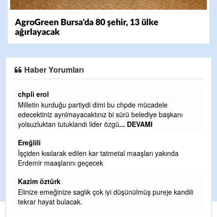
AgroGreen Bursa'da 80 şehir, 13 ülke
ağırlayacak
Haber Yorumları
Ereğlili
e
Ereğli Futbol Kulübünü Erdemir'i özelleştirenler düşüns
aşkanı
ve sahip çıksınlar. Erdemir özelleştirilmeseydi sponsor
olurdu ve para probl
... DEVAMI
Ereğlili
kında
Tebrikler başkanım ve yönetim kurulu, güzel bir
hizmet.Ereğlimizin terası sayenizde huzur ve ahlak bula
teşekkürler
Halil Aydın
je kandili
Birol Şahin ülke hizmetine çeyrek asır damgasını vurmu
siyasi geleneğin vücut bulmuş hali yalpalamadan saf