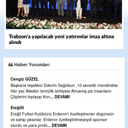
Trabzon'a yapılacak yeni yatırımlar imza altına
alındı
Haber Yorumları
CEVDET YILMAZ
 mendirekte
GULDERE DERE ÇALIŞMALARI, SEKIZ YIL ÖNCE ALK
sanların
TARAFINDAN BAŞLATILDI, ETRASFINDA YERLEŞİM Y
OLMAYAN KISIMLARA DUVARLAR YAPILDI."BURADAK
DEVAMI
Şaban yavuz
r düşünsün
ponsor
Mekanı cennet olsun kederli ailesine Rabbim Sabri Celil
ihsan eylesin