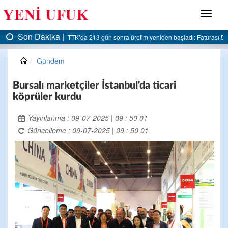
Menü
Son Dakika |
: Faturası 5 milyar liraya dayandı
AK Parti Ereğli İlçe Başkanlığı’ndan belediyeye ser
Gündem
Bursalı marketçiler İstanbul'da ticari
köprüler kurdu
Yayınlanma : 09-07-2025 | 09 : 50 01
Güncelleme : 09-07-2025 | 09 : 50 01