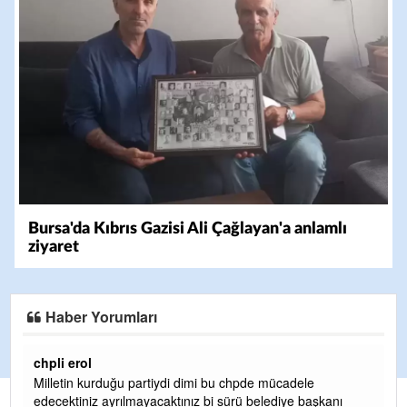
Bursa'da Kıbrıs Gazisi Ali Çağlayan'a anlamlı
ziyaret
Haber Yorumları
Ereğlili
Ereğli Futbol Kulübünü Erdemir'i özelleştirenler düşünsü
şkanı
ve sahip çıksınlar. Erdemir özelleştirilmeseydi sponsor