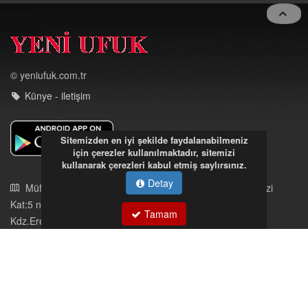
Toggle
navigat
© yeniufuk.com.tr
Sitemizden en iyi şekilde faydalanabilmeniz
Künye - iletişim
için çerezler kullanılmaktadır, sitemizi
kullanarak çerezleri kabul etmiş saylırsınız.
Detay
Tamam
Müftü Mahallesi Ateş Ahmet Sokak Cerrahoğlu İşmerkezi
Kat:5 no:2
Kdz.Ereğli/Zonguldak
03723121008
eregliyeniufuk@gmail.com