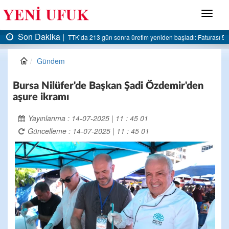
Menü
Son Dakika |
turası 5 milyar liraya dayandı
AK Parti Ereğli İlçe Başkanlığı’ndan belediyeye sert el
Gündem
Bursa Nilüfer'de Başkan Şadi Özdemir'den
aşure ikramı
Yayınlanma : 14-07-2025 | 11 : 45 01
Güncelleme : 14-07-2025 | 11 : 45 01