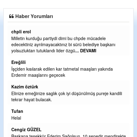
Haber Yorumları
Ereğlili
Ereğli Futbol Kulübünü Erdemir'i özelleştirenler düşünsün
ve sahip çıksınlar. Erdemir özelleştirilmeseydi sponsor
olurdu ve para probl
... DEVAMI
Ereğlili
Tebrikler başkanım ve yönetim kurulu, güzel bir
hizmet.Ereğlimizin terası sayenizde huzur ve ahlak bulacak
teşekkürler
Halil Aydın
li
Birol Şahin ülke hizmetine çeyrek asır damgasını vurmuş
siyasi geleneğin vücut bulmuş hali yalpalamadan saf
değiştirmeden küsmeden yunus
... DEVAMI
Halil Aydın
Çırak ustasından öğrenir kısmet bağlamayı... Ben İbrahim
ekte
Yalçını tebrik ediyorum.