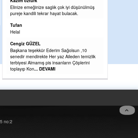
Halil Aydın
şünülmüş
Birol Şahin ülke hizmetine çeyrek asır
damgasını vurmuş siyasi geleneğin vücut
bulmuş hali yalpalamadan saf değiştirmeden
küsmeden yunus
... DEVAMI
Halil Aydın
 ,10
Çırak ustasından öğrenir kısmet bağlamayı...
temizlik
Ben İbrahim Yalçını tebrik ediyorum.
lerini
CEVDET YILMAZ
GULDERE DERE ÇALIŞMALARI, SEKIZ YIL
ÖNCE ALKAYA TARAFINDAN BAŞLATILDI,
ETRASFINDA YERLEŞİM YERI OLMAYAN
KISIMLARA DUVARLAR YAPILDI."BURADAK
...
DEVAMI