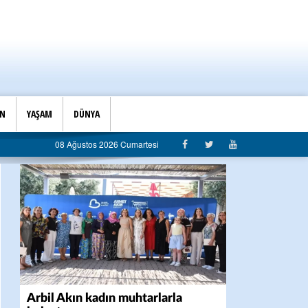
İN
YAŞAM
DÜNYA
belediyeye sert eleştiri: “Algı siyaseti değil, hizmet belediyeciliği”
08 Ağustos 2026 Cumartesi
Arbil Akın kadın muhtarlarla