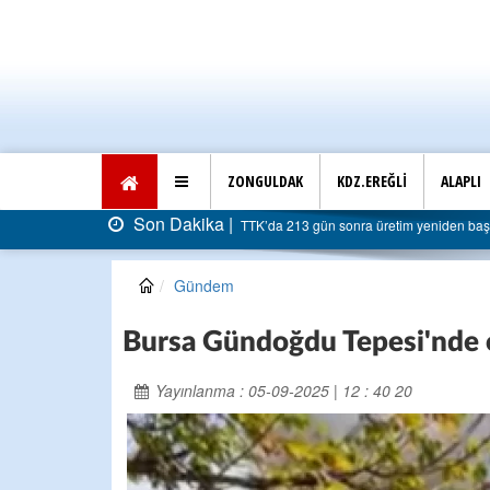
ZONGULDAK
KDZ.EREĞLİ
ALAPLI
Son Dakika |
TTK’da 213 gün sonra üretim yeniden başladı: Faturası 5 mi
Gündem
Bursa Gündoğdu Tepesi'nde 
Yayınlanma : 05-09-2025 | 12 : 40 20