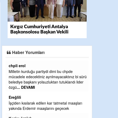
Kırgız Cumhuriyeti Antalya
Başkonsolosu Başkan Vekili
Özdemir'i ziyaret etti
Haber Yorumları
Ereğlili
pde
Ereğli Futbol Kulübünü Erdemir'i özelleştirenler
nız bi sürü
düşünsün ve sahip çıksınlar. Erdemir
andı lider
özelleştirilmeseydi sponsor olurdu ve para
probl
... DEVAMI
Ereğlili
 maaşları
Tebrikler başkanım ve yönetim kurulu, güzel
k
bir hizmet.Ereğlimizin terası sayenizde huzur
ve ahlak bulacak teşekkürler