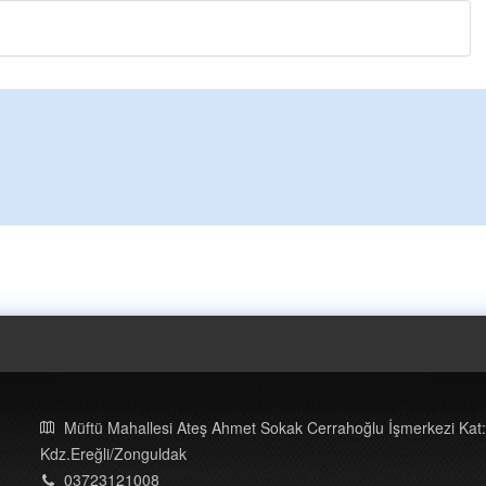
Kazim öztürk
Elinize emeğinize saglık çok iyi dü
pureje kandili tekrar hayat bulacak.
Tufan
Helal
Cengiz GÜZEL
Başkana teşekkür Ederim Sağolsun
senedir mendirekte Her yaz Aileden 
terbiyesi Almamış pis insanların Çöp
toplayıp Kon
... DEVAMI