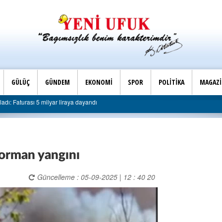
GÜLÜÇ
GÜNDEM
EKONOMİ
SPOR
POLİTİKA
MAGAZ
Son Dakika |
lyar liraya dayandı
AK Parti Ereğli İlçe Başkanlığı’ndan 
orman yangını
Güncelleme : 05-09-2025 | 12 : 40 20