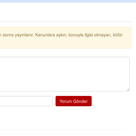
 sonra yayınlanır. Kanunlara aykırı, konuyla ilgisi olmayan, küfür
chpli erol
Milletin kurduğu partiydi dimi bu ch
mücadele edecektiniz ayrılmayacaktı
belediye başkanı yolsuzluktan tutukl
özgü
... DEVAMI
Yorum Gönder
Ereğlili
İşçiden kısılarak edilen kar tatmetal
yakında Erdemir maaşlarını geçece