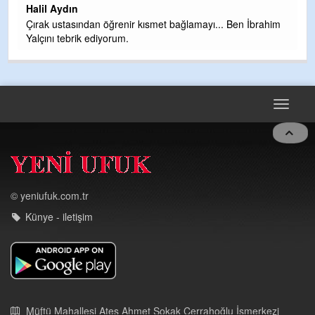
. Ben İbrahim
Toggle
navigat
© yeniufuk.com.tr
Künye - iletişim
Müftü Mahallesi Ateş Ahmet Sokak Cerrahoğlu İşmerkezi
Kat:5 no:2
Kdz.Ereğli/Zonguldak