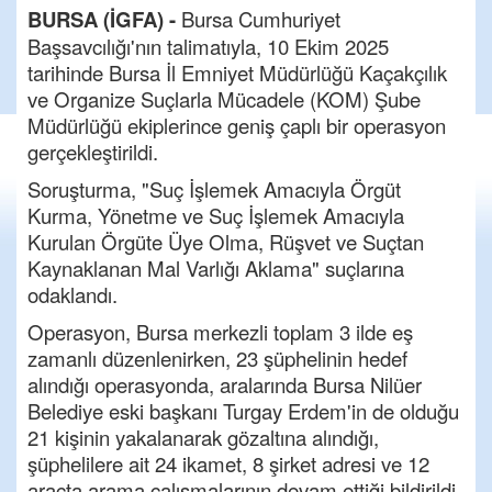
BURSA (İGFA) -
Bursa Cumhuriyet
Başsavcılığı'nın talimatıyla, 10 Ekim 2025
tarihinde Bursa İl Emniyet Müdürlüğü Kaçakçılık
ve Organize Suçlarla Mücadele (KOM) Şube
Müdürlüğü ekiplerince geniş çaplı bir operasyon
gerçekleştirildi.
Soruşturma, "Suç İşlemek Amacıyla Örgüt
Kurma, Yönetme ve Suç İşlemek Amacıyla
Kurulan Örgüte Üye Olma, Rüşvet ve Suçtan
Kaynaklanan Mal Varlığı Aklama" suçlarına
odaklandı.
Operasyon, Bursa merkezli toplam 3 ilde eş
zamanlı düzenlenirken, 23 şüphelinin hedef
alındığı operasyonda, aralarında Bursa Nilüer
Belediye eski başkanı Turgay Erdem'in de olduğu
21 kişinin yakalanarak gözaltına alındığı,
şüphelilere ait 24 ikamet, 8 şirket adresi ve 12
araçta arama çalışmalarının devam ettiği bildirildi.