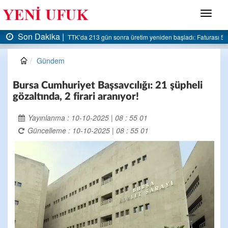
Menü
Son Dakika |
den başladı: Faturası 5 milyar liraya dayandı
AK Parti Ereğli İlçe Başkanlığı’ndan be
Gündem
Bursa Cumhuriyet Başsavcılığı: 21 şüpheli
gözaltında, 2 firari aranıyor!
Yayınlanma : 10-10-2025 | 08 : 55 01
Güncelleme : 10-10-2025 | 08 : 55 01