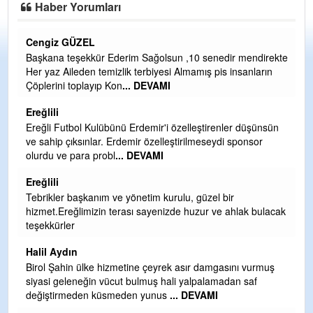
Haber Yorumları
CEVDET YILMAZ
dir mendirekte
GULDERE DERE ÇALIŞMALARI, SEKIZ YIL ÖNCE 
s insanların
TARAFINDAN BAŞLATILDI, ETRASFINDA YERLEŞİ
OLMAYAN KISIMLARA DUVARLAR YAPILDI."BURA
DEVAMI
Şaban yavuz
nler düşünsün
di sponsor
Mekanı cennet olsun kederli ailesine Rabbim Sabri Ce
ihsan eylesin
Sebahattin özarslan
bir
Günaydın hayırlı sabahlar dilerim
 ahlak bulacak
H BakiYüksel
Hak hukuk adalet işte CHP Kemal Kılıçdaroğlu
babaocağı
asını vurmuş
adan saf
Yeni parti için ereğli ilçe teşkilatımızı merak eder dur
asıl merakımız halk kahramanlarımız ereğli aşkı ile y
tutuşan eeeğ
... DEVAMI