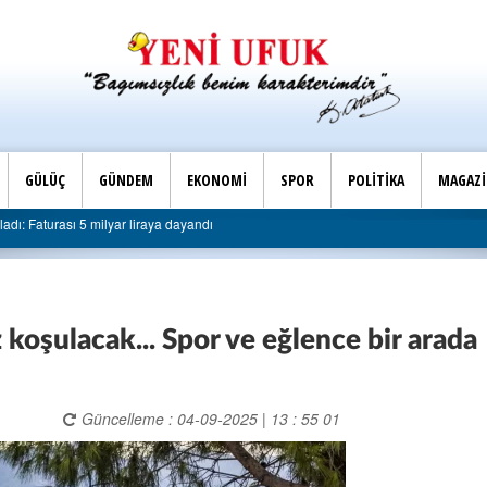
GÜLÜÇ
GÜNDEM
EKONOMİ
SPOR
POLİTİKA
MAGAZ
eye sert eleştiri: “Algı siyaseti değil, hizmet belediyeciliği”
koşulacak... Spor ve eğlence bir arada
Güncelleme : 04-09-2025 | 13 : 55 01