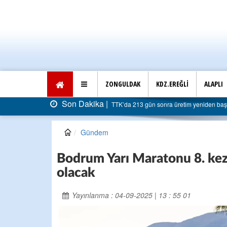
ZONGULDAK
KDZ.EREĞLİ
ALAPLI
Son Dakika |
iraya dayandı
AK Parti Ereğli İlçe Başkanlığı’ndan belediy
Gündem
Bodrum Yarı Maratonu 8. kez 
olacak
Yayınlanma : 04-09-2025 | 13 : 55 01