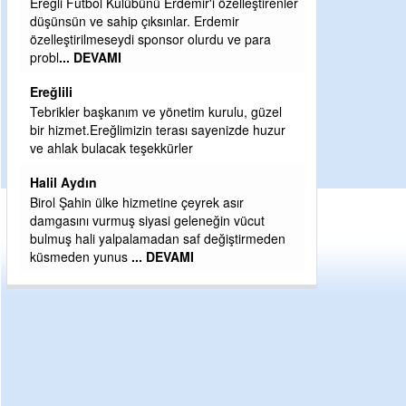
Ereğli Futbol Kulübünü Erdemir'i özelleştirenler
Şaban yavuz
düşünsün ve sahip çıksınlar. Erdemir
özelleştirilmeseydi sponsor olurdu ve para
Mekanı cennet o
probl
... DEVAMI
Sabri Celil ihsan
Ereğlili
Sebahattin öza
Tebrikler başkanım ve yönetim kurulu, güzel
Günaydın hayırlı
bir hizmet.Ereğlimizin terası sayenizde huzur
H BakiYüksel
ve ahlak bulacak teşekkürler
Hak hukuk adale
Halil Aydın
Birol Şahin ülke hizmetine çeyrek asır
damgasını vurmuş siyasi geleneğin vücut
bulmuş hali yalpalamadan saf değiştirmeden
küsmeden yunus
... DEVAMI