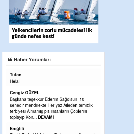
Yelkencilerin zorlu mücadelesi ilk
günde nefes kesti
Haber Yorumları
Tufan
Halil Aydın
Helal
Çırak ustasından
Ben İbrahim Yalç
Cengiz GÜZEL
CEVDET YILM
Başkana teşekkür Ederim Sağolsun ,10
senedir mendirekte Her yaz Aileden temizlik
GULDERE DERE 
terbiyesi Almamış pis insanların Çöplerini
ÖNCE ALKAYA 
toplayıp Kon
... DEVAMI
ETRASFINDA Y
KISIMLARA DU
Ereğlili
DEVAMI