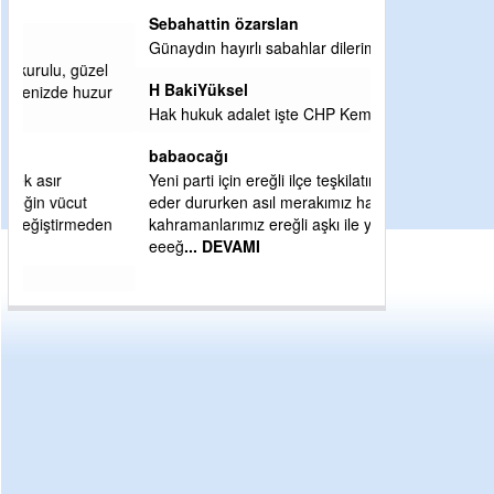
Sebahattin özarslan
Günaydın hayırlı sabahlar dilerim
H BakiYüksel
Hak hukuk adalet işte CHP Kemal Kılıçdaroğlu
babaocağı
Yeni parti için ereğli ilçe teşkilatımızı merak
eder dururken asıl merakımız halk
kahramanlarımız ereğli aşkı ile yanıp tutuşan
eeeğ
... DEVAMI