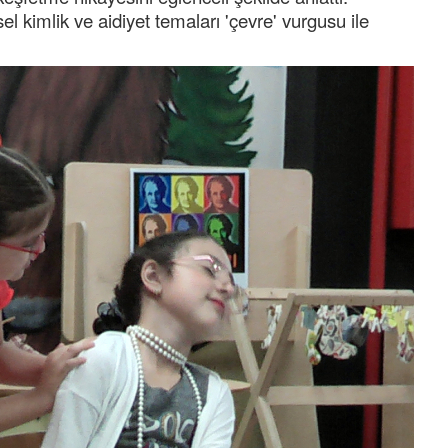
probl
... DEVAMI
l kimlik ve aidiyet temaları 'çevre' vurgusu ile
Ereğlili
Tebrikler başkanım ve yönetim kurulu, güzel
bir hizmet.Ereğlimizin terası sayenizde huzur
ve ahlak bulacak teşekkürler
Halil Aydın
Birol Şahin ülke hizmetine çeyrek asır
damgasını vurmuş siyasi geleneğin vücut
bulmuş hali yalpalamadan saf değiştirmeden
küsmeden yunus
... DEVAMI
Halil Aydın
Çırak ustasından öğrenir kısmet bağlamayı...
Ben İbrahim Yalçını tebrik ediyorum.