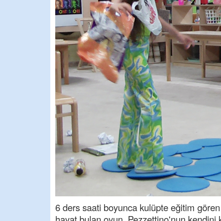
6 ders saati boyunca kulüpte eğitim gören k
hayat bulan oyun, Pezzettino'nun kendini k