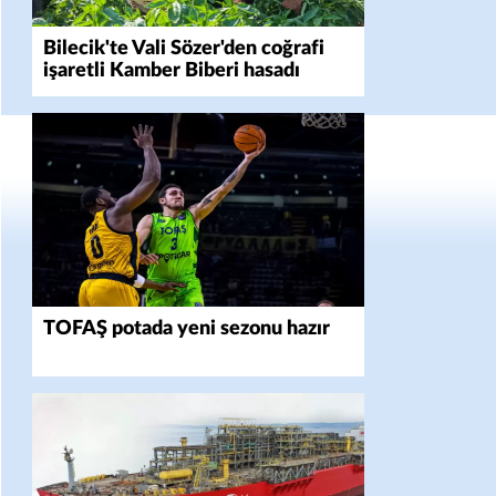
Bilecik'te Vali Sözer'den coğrafi
işaretli Kamber Biberi hasadı
TOFAŞ potada yeni sezonu hazır