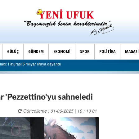
GÜLÜÇ
GÜNDEM
EKONOMİ
SPOR
POLİTİKA
MAGAZ
ye sert eleştiri: “Algı siyaseti değil, hizmet belediyeciliği”
r 'Pezzettino'yu sahneledi
Güncelleme : 01-06-2025 | 16 : 10 01