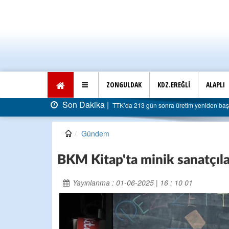
ZONGULDAK
KDZ.EREĞLİ
ALAPLI
Son Dakika |
AK Parti Ereğli İlçe Başkanlığı’ndan belediye
Gündem
BKM Kitap'ta minik sanatçıla
Yayınlanma : 01-06-2025 | 16 : 10 01