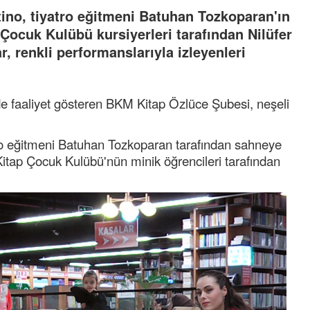
tino, tiyatro eğitmeni Batuhan Tozkoparan'ın
ocuk Kulübü kursiyerleri tarafından Nilüfer
, renkli performanslarıyla izleyenleri
nde faaliyet gösteren BKM Kitap Özlüce Şubesi, neşeli
tro eğitmeni Batuhan Tozkoparan tarafından sahneye
tap Çocuk Kulübü'nün minik öğrencileri tarafından