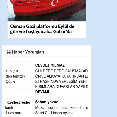
Osman Gazi platformu Eylül'de
göreve başlayacak... Gabar'da
günlük petrol üretimi 83 bin 200
varile ulaştı
Haber Yorumları
CEVDET YILMAZ
GULDERE DERE ÇALIŞMALARI, SEKIZ YIL
ÖNCE ALKAYA TARAFINDAN BAŞLATILDI,
ETRASFINDA YERLEŞİM YERI OLMAYAN
KISIMLARA DUVARLAR YAPILDI."BURADAK
...
DEVAMI
Şaban yavuz
ler
Mekanı cennet olsun kederli ailesine Rabbim
Sabri Celil ihsan eylesin