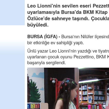
Leo Lionni'nin sevilen eseri Pezzet
uyarlamasıyla Bursa'da BKM Kitap Ç
Özlüce'de sahneye taşındı. Çocuklar
büyüledi.
BURSA (İGFA) -
Bursa'nın Nilüfer ilçesi
bir etkinliğe ev sahipliği yaptı.
Ünlü yazar Leo Lionni'nin yazdığı ve tiya
uyarlanan çocuk oyunu Pezzettino, BKM Ki
başarıyla sergilendi.