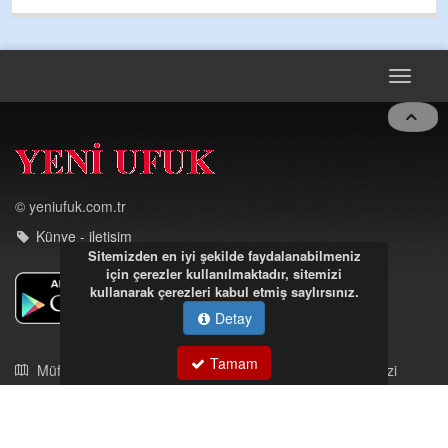
GULDERE DERE ÇALIŞMALARI, SEKIZ YIL ÖNCE ALKAYA
TARAFINDAN BAŞLATILDI, ETRASFINDA YERLEŞİM YERI
OLMAYAN KISIMLARA DUVARLAR YAPILDI."BURADAK
...
DEVAMI
Toggle
navigat
Sitemizden en iyi şekilde faydalanabilmeniz
için çerezler kullanılmaktadır, sitemizi
© yeniufuk.com.tr
kullanarak çerezleri kabul etmiş saylırsınız.
Künye - iletişim
Detay
Tamam