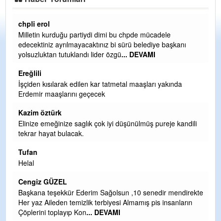
Ereğlili
Ereğli Futbol Kulübünü Erdemir'i özelleştirenler düşünsün
nı
ve sahip çıksınlar. Erdemir özelleştirilmeseydi sponsor
olurdu ve para probl
... DEVAMI
Ereğlili
a
Tebrikler başkanım ve yönetim kurulu, güzel bir
hizmet.Ereğlimizin terası sayenizde huzur ve ahlak bulacak
teşekkürler
Halil Aydın
ndili
Birol Şahin ülke hizmetine çeyrek asır damgasını vurmuş
siyasi geleneğin vücut bulmuş hali yalpalamadan saf
değiştirmeden küsmeden yunus
... DEVAMI
Halil Aydın
Çırak ustasından öğrenir kısmet bağlamayı... Ben İbrahim
direkte
Yalçını tebrik ediyorum.
arın
CEVDET YILMAZ