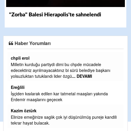
"Zorba" Balesi Hierapolis'te sahnelendi
Haber Yorumları
Ereğlili
Ereğli Futbol Kulübünü Erdemir'i özelleştirenler düşünsün
anı
ve sahip çıksınlar. Erdemir özelleştirilmeseydi sponsor
olurdu ve para probl
... DEVAMI
Ereğlili
da
Tebrikler başkanım ve yönetim kurulu, güzel bir
hizmet.Ereğlimizin terası sayenizde huzur ve ahlak bulaca
teşekkürler
Halil Aydın
kandili
Birol Şahin ülke hizmetine çeyrek asır damgasını vurmuş
siyasi geleneğin vücut bulmuş hali yalpalamadan saf