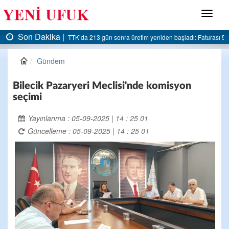
Menü
Son Dakika |
: Faturası 5 milyar liraya dayandı
AK Parti Ereğli İlçe Başkanlığı’ndan belediyeye ser
Gündem
Bilecik Pazaryeri Meclisi'nde komisyon
seçimi
Yayınlanma : 05-09-2025 | 14 : 25 01
Güncelleme : 05-09-2025 | 14 : 25 01