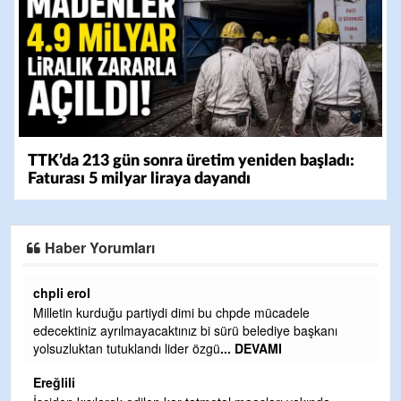
TTK’da 213 gün sonra üretim yeniden başladı:
Faturası 5 milyar liraya dayandı
Haber Yorumları
Ereğlili
i bu chpde mücadele
Ereğli Futbol Kulübünü Erdemir'i özell
bi sürü belediye başkanı
ve sahip çıksınlar. Erdemir özelleştiri
zgü
... DEVAMI
olurdu ve para probl
... DEVAMI
Ereğlili