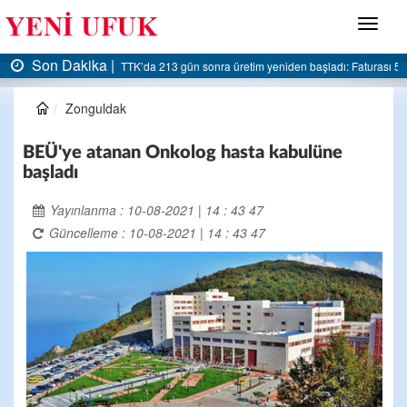
Menü
Son Dakika |
TTK’da 213 gün sonra üretim yeniden başladı: Faturası 5 milyar liraya dayandı
AK P
Zonguldak
BEÜ'ye atanan Onkolog hasta kabulüne
başladı
Yayınlanma : 10-08-2021 | 14 : 43 47
Güncelleme : 10-08-2021 | 14 : 43 47