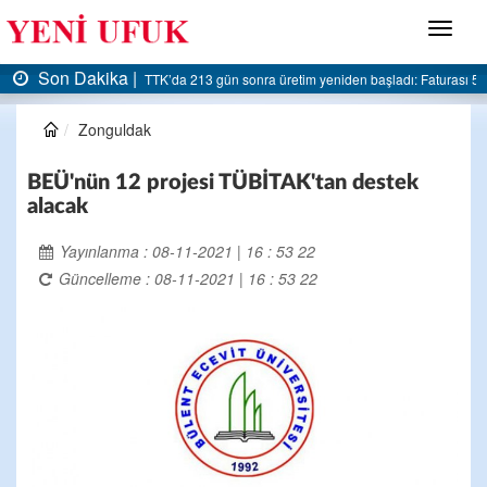
Menü
Son Dakika |
 başladı: Faturası 5 milyar liraya dayandı
AK Parti Ereğli İlçe Başkanlığı’ndan beled
Zonguldak
BEÜ'nün 12 projesi TÜBİTAK'tan destek
alacak
Yayınlanma : 08-11-2021 | 16 : 53 22
Güncelleme : 08-11-2021 | 16 : 53 22