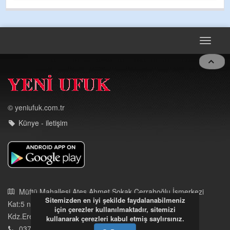
GULDERE DERE ÇALIŞMALARI, SEKIZ YIL ÖNCE A
TARAFINDAN BAŞLATILDI, ETRASFINDA YERLEŞİM
OLMAYAN KISIMLARA DUVARLAR YAPILDI."BURAD
DEVAMI
Toggle
navigat
© yeniufuk.com.tr
Künye - iletişim
Sitemizden en iyi şekilde faydalanabilmeniz
için çerezler kullanılmaktadır, sitemizi
kullanarak çerezleri kabul etmiş saylırsınız.