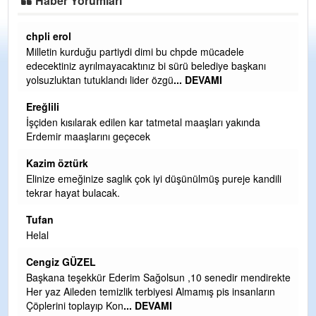
Haber Yorumları
Ereğlili
ele
Ereğli Futbol Kulübünü Erdemir'i özelleştirenler düşü
 başkanı
ve sahip çıksınlar. Erdemir özelleştirilmeseydi sponsor
olurdu ve para probl
... DEVAMI
Ereğlili
yakında
Tebrikler başkanım ve yönetim kurulu, güzel bir
hizmet.Ereğlimizin terası sayenizde huzur ve ahlak bu
teşekkürler
Halil Aydın
reje kandili
Birol Şahin ülke hizmetine çeyrek asır damgasını vur
siyasi geleneğin vücut bulmuş hali yalpalamadan saf
değiştirmeden küsmeden yunus
... DEVAMI
Halil Aydın
Çırak ustasından öğrenir kısmet bağlamayı... Ben İbr
ir mendirekte
Yalçını tebrik ediyorum.
 insanların
CEVDET YILMAZ