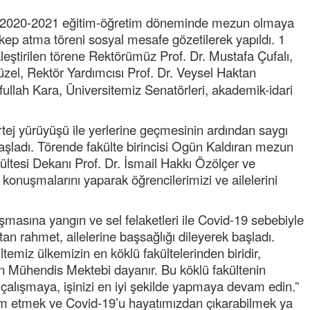
en 2020-2021 eğitim-öğretim döneminde mezun olmaya
kep atma töreni sosyal mesafe gözetilerek yapıldı. 1
ştirilen törene Rektörümüz Prof. Dr. Mustafa Çufalı,
üzel,
Rektör Yardımcısı Prof. Dr. Veysel Haktan
ullah Kara, Üniversitemiz Senatörleri, akademik-idari
rtej yürüyüşü ile yerlerine geçmesinin ardından saygı
aşladı. Törende fakülte birincisi Ogün Kaldıran mezun
ültesi Dekanı Prof. Dr. İsmail Hakkı Özölçer ve
 konuşmalarını yaparak öğrencilerimizi ve ailelerini
masına yangın ve sel felaketleri ile Covid-19 sebebiyle
an rahmet, ailelerine başsağlığı dileyerek başladı.
temiz ülkemizin en köklü fakültelerinden biridir,
n Mühendis Mektebi dayanır. Bu köklü fakültenin
çalışmaya, işinizi en iyi şekilde yapmaya devam edin.”
m etmek ve Covid-19’u hayatımızdan çıkarabilmek ya