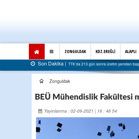
ZONGULDAK
KDZ.EREĞLİ
ALAPLI
Son Dakika |
 yeniden başladı: Faturası 5 milyar liraya dayandı
AK P
Zonguldak
BEÜ Mühendislik Fakültesi m
Yayınlanma : 02-09-2021 | 16 : 46 54