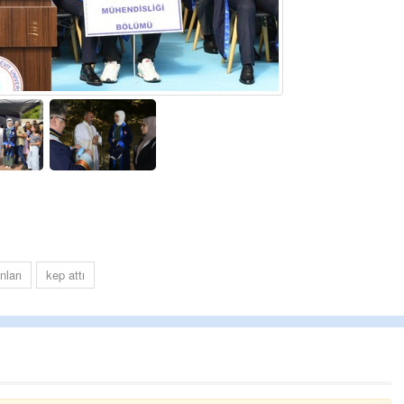
Ereğli Futbol Kulübünü Erdemir'i özelleşti
düşünsün ve sahip çıksınlar. Erdemir
özelleştirilmeseydi sponsor olurdu ve par
probl
... DEVAMI
Ereğlili
Tebrikler başkanım ve yönetim kurulu, gü
bir hizmet.Ereğlimizin terası sayenizde h
ve ahlak bulacak teşekkürler
Halil Aydın
Birol Şahin ülke hizmetine çeyrek asır
damgasını vurmuş siyasi geleneğin vücut
bulmuş hali yalpalamadan saf değiştirm
küsmeden yunus
... DEVAMI
ları
kep attı