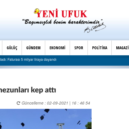
GÜLÜÇ
GÜNDEM
EKONOMİ
SPOR
POLİTİKA
MAGAZ
arti Ereğli İlçe Başkanlığı’ndan belediyeye sert eleştiri: “Algı siyaseti değil, hizmet 
ezunları kep attı
Güncelleme : 02-09-2021 | 16 : 46 54