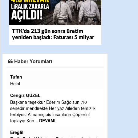
TTK’da 213 gün sonra üretim
yeniden başladı: Faturası 5 milyar
liraya dayandı
Haber Yorumları
Halil Aydın
Çırak ustasından öğrenir kısmet bağlamayı...
Ben İbrahim Yalçını tebrik ediyorum.
CEVDET YILMAZ
lik
GULDERE DERE ÇALIŞMALARI, SEKIZ YIL
ÖNCE ALKAYA TARAFINDAN BAŞLATILDI,
ETRASFINDA YERLEŞİM YERI OLMAYAN
KISIMLARA DUVARLAR YAPILDI."BURADAK
...
DEVAMI