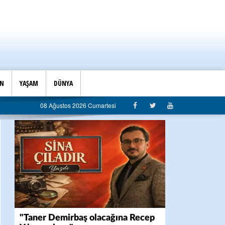
İN
YAŞAM
DÜNYA
belediyeciliği”
08 Ağustos 2026 Cumartesi
"Taner Demirbaş olacağına Recep