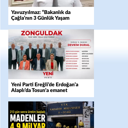
Yavuzyılmaz: “Bakanlık da
Çağla’nın 3 Günlük Yaşam
Mücadelesini Yok Saydı!”
Yeni Parti Ereğli’de Erdoğan’a
Alaplı’da Tosun’a emanet