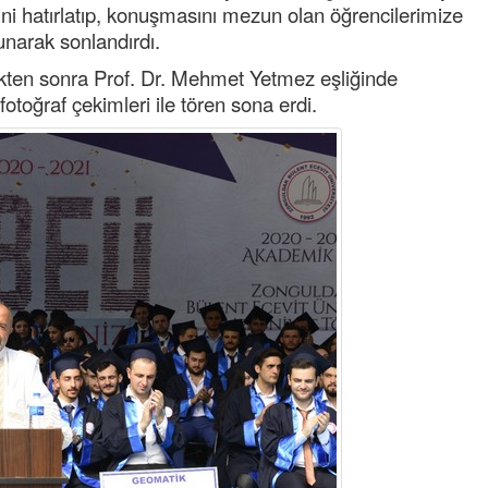
ğini hatırlatıp, konuşmasını mezun olan öğrencilerimize
unarak sonlandırdı.
ikten sonra Prof. Dr. Mehmet Yetmez eşliğinde
toğraf çekimleri ile tören sona erdi.
Tufan
Helal
Cengiz GÜZEL
Başkana teşekkür Ederim Sağolsun ,10
senedir mendirekte Her yaz Aileden temiz
terbiyesi Almamış pis insanların Çöplerini
toplayıp Kon
... DEVAMI
Ereğlili