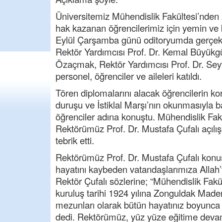
Üniversitemiz Mühendislik Fakültesi’nd
hak kazanan öğrencilerimiz için yemin ve 
Eylül Çarşamba günü oditoryumda gerçekle
Rektör Yardımcısı Prof. Dr. Kemal Büyükg
Özaçmak, Rektör Yardımcısı Prof. Dr. Seyf
personel, öğrenciler ve aileleri katıldı.
Tören diplomalarını alacak öğrencilerin ko
duruşu ve İstiklal Marşı’nın okunmasıyla b
öğrenciler adına konuştu. Mühendislik Fak
Rektörümüz Prof. Dr. Mustafa Çufalı açılış
tebrik etti.
Rektörümüz Prof. Dr. Mustafa Çufalı konuş
hayatını kaybeden vatandaşlarımıza Allah’t
Rektör Çufalı sözlerine; “Mühendislik Fakül
kuruluş tarihi 1924 yılına Zonguldak Made
mezunları olarak bütün hayatınız boyunca 
dedi. Rektörümüz, yüz yüze eğitime deva