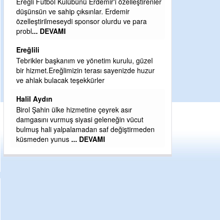
renler
Şaban yavuz
a
Mekanı cennet olsun kederli ailesine Rabbim
Sabri Celil ihsan eylesin
Sebahattin özarslan
zel
Günaydın hayırlı sabahlar dilerim
uzur
H BakiYüksel
Hak hukuk adalet işte CHP Kemal Kılıçdaroğlu
eden