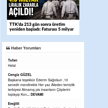
TTK’da 213 gün sonra üretim
yeniden başladı: Faturası 5 milyar
liraya dayandı
Haber Yorumları
Halil Aydın
Çırak ustasından öğrenir kısmet bağlamayı...
Ben İbrahim Yalçını tebrik ediyorum.
CEVDET YILMAZ
GULDERE DERE ÇALIŞMALARI, SEKIZ YIL
ÖNCE ALKAYA TARAFINDAN BAŞLATILDI,
ETRASFINDA YERLEŞİM YERI OLMAYAN
KISIMLARA DUVARLAR YAPILDI."BURADAK
...
DEVAMI