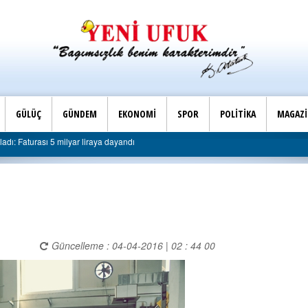
GÜLÜÇ
GÜNDEM
EKONOMİ
SPOR
POLİTİKA
MAGAZ
ye sert eleştiri: “Algı siyaseti değil, hizmet belediyeciliği”
Güncelleme : 04-04-2016 | 02 : 44 00