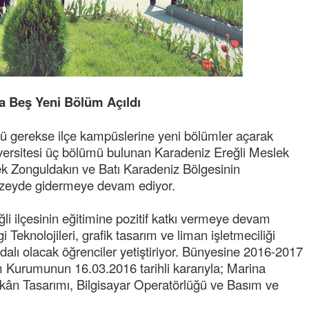
Ereğli Futbol Kulübünü Erdemir'i özelleştiren
düşünsün ve sahip çıksınlar. Erdemir
özelleştirilmeseydi sponsor olurdu ve para
probl
... DEVAMI
Ereğlili
Tebrikler başkanım ve yönetim kurulu, güzel
bir hizmet.Ereğlimizin terası sayenizde huzur
na Beş Yeni Bölüm Açıldı
ve ahlak bulacak teşekkürler
ü gerekse ilçe kampüslerine yeni bölümler açarak
Halil Aydın
rsitesi üç bölümü bulunan Karadeniz Ereğli Meslek
Birol Şahin ülke hizmetine çeyrek asır
 Zonguldakın ve Batı Karadeniz Bölgesinin
damgasını vurmuş siyasi geleneğin vücut
bulmuş hali yalpalamadan saf değiştirmeden
t düzeyde gidermeye devam ediyor.
küsmeden yunus
... DEVAMI
i ilçesinin eğitimine pozitif katkı vermeye devam
 Teknolojileri, grafik tasarım ve liman işletmeciliği
lı olacak öğrenciler yetiştiriyor. Bünyesine 2016-2017
Kurumunun 16.03.2016 tarihli kararıyla; Marina
Mekân Tasarımı, Bilgisayar Operatörlüğü ve Basım ve