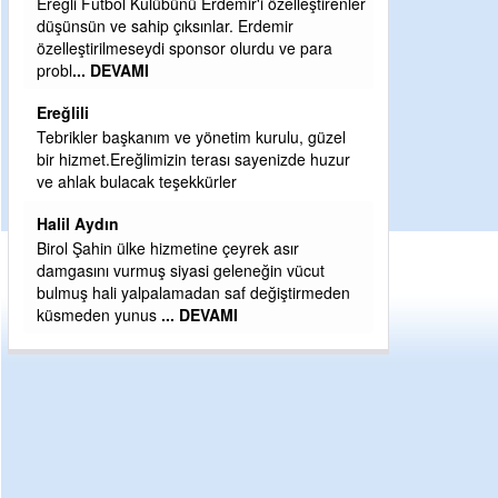
ler
Şaban yavuz
Mekanı cennet olsun kederli ailesine Rabbim
Sabri Celil ihsan eylesin
Sebahattin özarslan
Günaydın hayırlı sabahlar dilerim
H BakiYüksel
Hak hukuk adalet işte CHP Kemal Kılıçdaroğlu