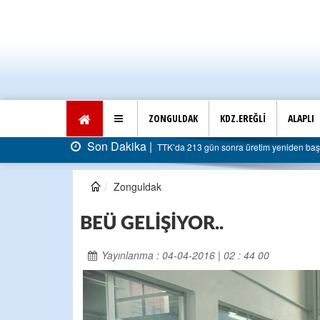
ZONGULDAK
KDZ.EREĞLİ
ALAPLI
Son Dakika |
AK Parti Ereğli İlçe Başkanlığı’ndan belediye
Zonguldak
BEÜ GELİŞİYOR..
Yayınlanma : 04-04-2016 | 02 : 44 00