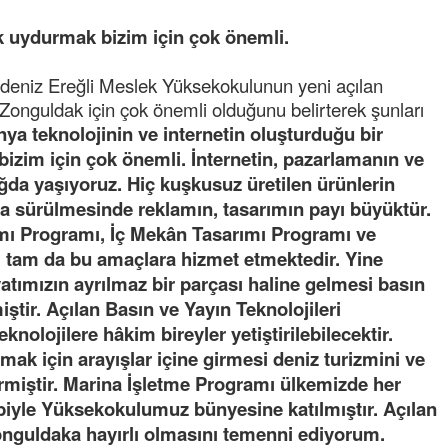
 uydurmak bizim için çok önemli.
eniz Ereğli Meslek Yüksekokulunun yeni açılan
 Zonguldak için çok önemli olduğunu belirterek şunları
ya teknolojinin ve internetin oluşturduğu bir
bizim için çok önemli. İnternetin, pazarlamanın ve
ğda yaşıyoruz. Hiç kuşkusuz üretilen ürünlerin
aya sürülmesinde reklamın, tasarımın payı büyüktür.
mı Programı, İç Mekân Tasarımı Programı ve
rı tam da bu amaçlara hizmet etmektedir. Yine
yatımızın ayrılmaz bir parçası haline gelmesi basın
iştir. Açılan Basın ve Yayın Teknolojileri
nolojilere hâkim bireyler yetiştirilebilecektir.
ak için arayışlar içine girmesi deniz turizmini ve
rmiştir. Marina İşletme Programı ülkemizde her
biyle Yüksekokulumuz bünyesine katılmıştır. Açılan
onguldaka hayırlı olmasını temenni ediyorum.