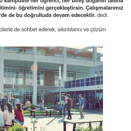
z ki kampüste her öğrenci, her birey doğanın tadına
itimini- öğretimini gerçekleştirsin. Çalışmalarımız
rde de bu doğrultuda devam edecektir.
 dedi.
ilerle de sohbet ederek, sıkıntılarını ve çözüm
Tufan
Helal
Cengiz GÜZEL
Başkana teşekkür Ederim Sağolsun ,10
senedir mendirekte Her yaz Aileden temizlik
terbiyesi Almamış pis insanların Çöplerini
toplayıp Kon
... DEVAMI
Ereğlili