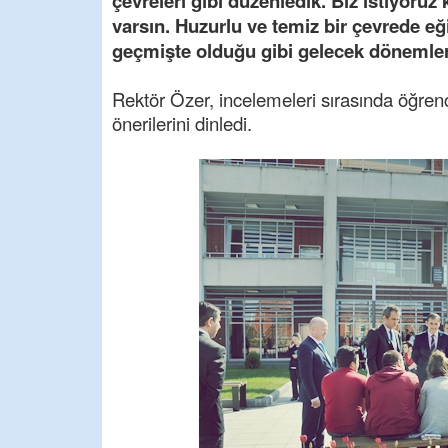
çevreleri gibi düzenledik. Biz istiyoru
varsın. Huzurlu ve temiz bir çevrede eğ
geçmişte olduğu gibi gelecek dönemle
Rektör Özer, incelemeleri sırasında öğrenc
önerilerini dinledi.