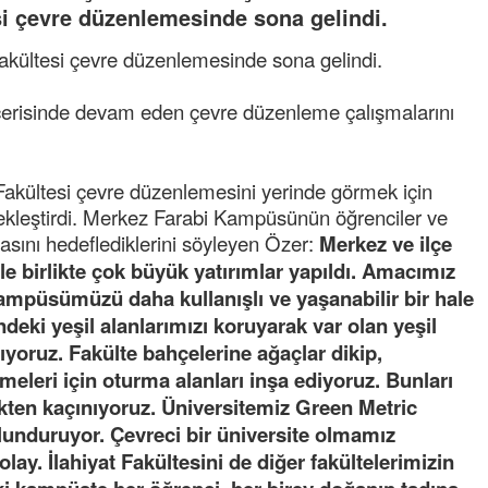
esi çevre düzenlemesinde sona gelindi.
 Fakültesi çevre düzenlemesinde sona gelindi.
erisinde devam eden çevre düzenleme çalışmalarını
akültesi çevre düzenlemesini yerinde görmek için
çekleştirdi. Merkez Farabi Kampüsünün öğrenciler ve
asını hedeflediklerini söyleyen Özer: 
Merkez ve ilçe
 birlikte çok büyük yatırımlar yapıldı. Amacımız
kampüsümüzü daha kullanışlı ve yaşanabilir bir hale
deki yeşil alanlarımızı koruyarak var olan yeşil
ıyoruz. Fakülte bahçelerine ağaçlar dikip,
meleri için oturma alanları inşa ediyoruz. Bunları
ten kaçınıyoruz. Üniversitemiz Green Metric
bulunduruyor. Çevreci bir üniversite olmamız
olay. İlahiyat Fakültesini de diğer fakültelerimizin