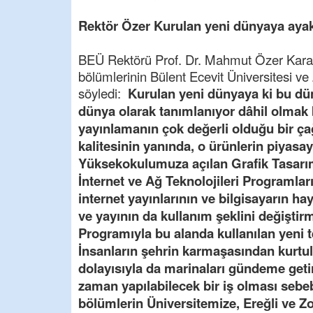
Rektör Özer Kurulan yeni dünyaya ayak
BEÜ Rektörü Prof. Dr. Mahmut Özer Karad
bölümlerinin Bülent Ecevit Üniversitesi ve
söyledi: 
Kurulan yeni dünyaya ki bu dün
dünya olarak tanımlanıyor dâhil olmak 
yayınlamanın çok değerli olduğu bir ça
kalitesinin yanında, o ürünlerin piyas
Yüksekokulumuza açılan Grafik Tasarı
İnternet ve Ağ Teknolojileri Programla
internet yayınlarının ve bilgisayarın ha
ve yayının da kullanım şeklini değiştirm
Programıyla bu alanda kullanılan yeni tek
İnsanların şehrin karmaşasından kurtulm
dolayısıyla da marinaları gündeme geti
zaman yapılabilecek bir iş olması sebe
bölümlerin Üniversitemize, Ereğli ve Z