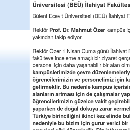
Üniversitesi (BEÜ) İlahiyat Fakült
Bülent Ecevit Üniversitesi (BEÜ) İlahiyat
Rektör
Prof. Dr. Mahmut Özer
kampüs iç
yakından takip ediyor.
Rektör Özer 1 Nisan Cuma günü İlahiyat F
fakülteye inceleme amaçlı bir ziyaret ger
personel için daha yaşanabilir bir alan olm
kampüslerimizde çevre düzenlemeleriyle
öğrencilerimizin ve personelimiz için 
getirmektir. Bu nedenle kampüs içerisin
alanların artması için de çalışmalar yap
öğrencilerimizin güzelce vakit geçirebil
yaparken de doğal dokuya zarar vermek
Türkiye birinciliğini ikinci kez elinde 
nedeniyle bu bizim için gurur verici bir 