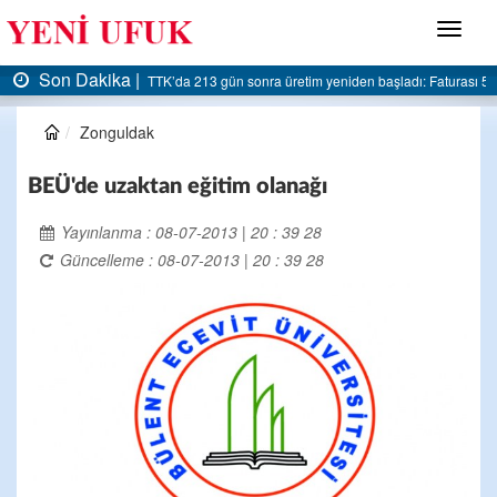
Menü
Son Dakika |
turası 5 milyar liraya dayandı
AK Parti Ereğli İlçe Başkanlığı’ndan belediyeye sert el
Zonguldak
BEÜ'de uzaktan eğitim olanağı
Yayınlanma : 08-07-2013 | 20 : 39 28
Güncelleme : 08-07-2013 | 20 : 39 28