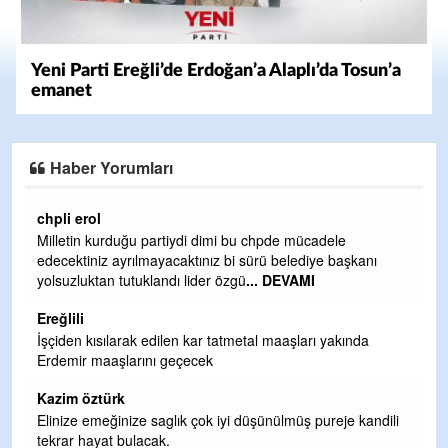
Yeni Parti Ereğli’de Erdoğan’a Alaplı’da Tosun’a
emanet
Haber Yorumları
Ereğlili
Ereğli Futbol Kulübünü Erdemir'i özelleştirenler düşünsün
ve sahip çıksınlar. Erdemir özelleştirilmeseydi sponsor
olurdu ve para probl
... DEVAMI
Ereğlili
Tebrikler başkanım ve yönetim kurulu, güzel bir
hizmet.Ereğlimizin terası sayenizde huzur ve ahlak bulacak
teşekkürler
Halil Aydın
ili
Birol Şahin ülke hizmetine çeyrek asır damgasını vurmuş