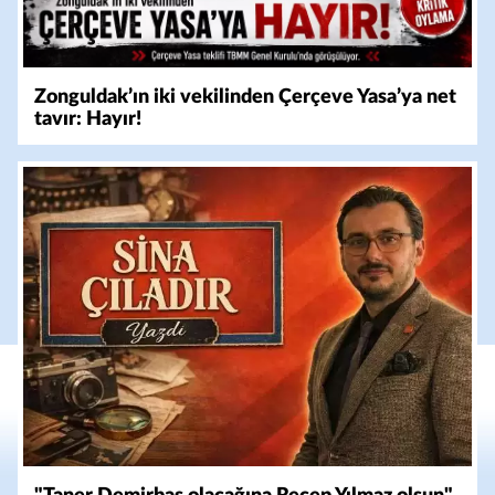
Zonguldak’ın iki vekilinden Çerçeve Yasa’ya net
tavır: Hayır!