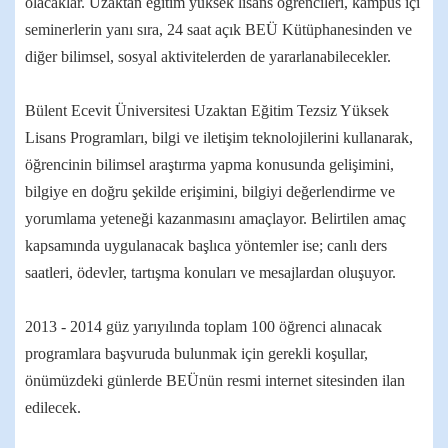
olacaklar. Uzaktan eğitim yüksek lisans öğrencileri, kampüs içi
seminerlerin yanı sıra, 24 saat açık BEÜ Kütüphanesinden ve
diğer bilimsel, sosyal aktivitelerden de yararlanabilecekler.
Bülent Ecevit Üniversitesi Uzaktan Eğitim Tezsiz Yüksek
Lisans Programları, bilgi ve iletişim teknolojilerini kullanarak,
öğrencinin bilimsel araştırma yapma konusunda gelişimini,
bilgiye en doğru şekilde erişimini, bilgiyi değerlendirme ve
yorumlama yeteneği kazanmasını amaçlayor. Belirtilen amaç
kapsamında uygulanacak başlıca yöntemler ise; canlı ders
saatleri, ödevler, tartışma konuları ve mesajlardan oluşuyor.
2013 - 2014 güz yarıyılında toplam 100 öğrenci alınacak
programlara başvuruda bulunmak için gerekli koşullar,
önümüzdeki günlerde BEÜnün resmi internet sitesinden ilan
edilecek.