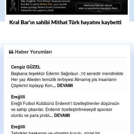
Kral Bar’ın sahibi Mithat Türk hayatını kaybetti
Haber Yorumları
CEVDET YILMAZ
ekte
GULDERE DERE ÇALIŞMALARI, SEKIZ YIL ÖNCE ALKAYA
n
TARAFINDAN BAŞLATILDI, ETRASFINDA YERLEŞİM YERI
OLMAYAN KISIMLARA DUVARLAR YAPILDI."BURADAK
...
DEVAMI
Şaban yavuz
ün
Mekanı cennet olsun kederli ailesine Rabbim Sabri Celil
ihsan eylesin
Sebahattin özarslan
Günaydın hayırlı sabahlar dilerim