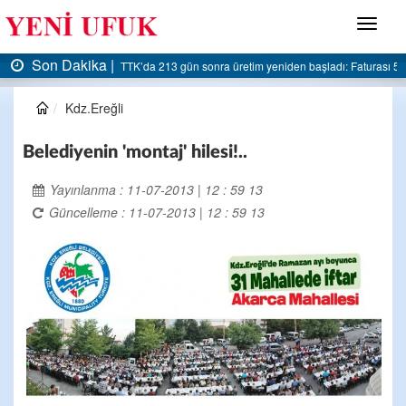
Menü
Son Dakika |
AK Parti Ereğli İlçe Başkanlığı’ndan belediyeye sert eleştiri:
Kdz.Ereğli
Belediyenin 'montaj' hilesi!..
Yayınlanma : 11-07-2013 | 12 : 59 13
Güncelleme : 11-07-2013 | 12 : 59 13