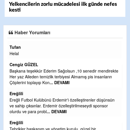
Yelkencilerin zorlu mücadelesi ilk günde nefes
kesti
Haber Yorumları
Halil Aydın
Çırak ustasından öğrenir kısmet bağlamayı... Ben İbrahim
Yalçını tebrik ediyorum.
CEVDET YILMAZ
kte
GULDERE DERE ÇALIŞMALARI, SEKIZ YIL ÖNCE ALKAYA
TARAFINDAN BAŞLATILDI, ETRASFINDA YERLEŞİM YERI
OLMAYAN KISIMLARA DUVARLAR YAPILDI."BURADAK
...
DEVAMI
n
Şaban yavuz
Mekanı cennet olsun kederli ailesine Rabbim Sabri Celil
ihsan eylesin
Sebahattin özarslan