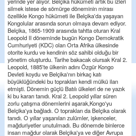
yerinde yer alıyor. Belçika hükümeti artık bu izleri
silmek istese de sömürge döneminin mirası
özellikle Kongo hükümeti ile Belçika'da yaşayan
Kongolular arasında sorun olmaya devam ediyor.
Belçika, 1865-1909 arasında tahtta oturan Kral
Leopold II döneminde bugün Kongo Demokratik
Cumhuriyeti (KDC) olan Orta Afrika ülkesinde
otorite kurdu ve kendinin söz sahibi olduğu bir
yönetim oluşturdu. Tarihe bakacak olursak Kral 2.
Leopold, 1885'te ülkenin adını Özgür Kongo
Devleti koydu ve Belçika'nın birkaç katı
büyüklüğündeki bu toprakları kendi mülkü ilan
etmişti. Dönemin güçlü Batılı ülkeleri de ne yazık
ki bu kararı tanıdı. Kral 2. Leopold yıllar süren
zorlu çatışma dönemlerini aşarak,Kongo'yu
Belçika'ya bağladı. O toprakları da Belçika olarak
tanıdı. O yıllar yaşanılan zulümler, işkenceler,
mağduriyetler unutulmadı. Bu dönemde binlerce
insan mağdur olarak Belçika'ya ve diğer Avrupa