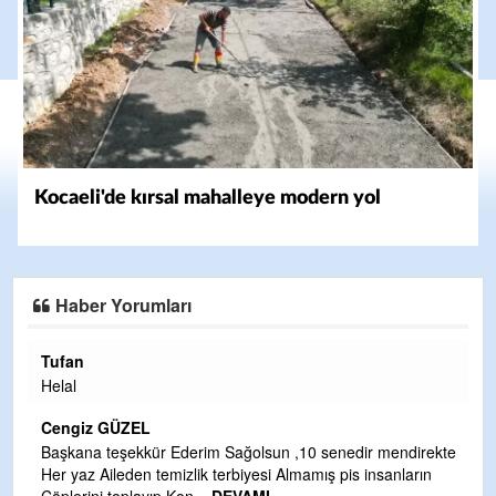
Kocaeli'de kırsal mahalleye modern yol
Haber Yorumları
Halil Aydın
Çırak ustasından öğrenir kısmet bağla
Yalçını tebrik ediyorum.
CEVDET YILMAZ
lsun ,10 senedir mendirekte
esi Almamış pis insanların
GULDERE DERE ÇALIŞMALARI, SEKI