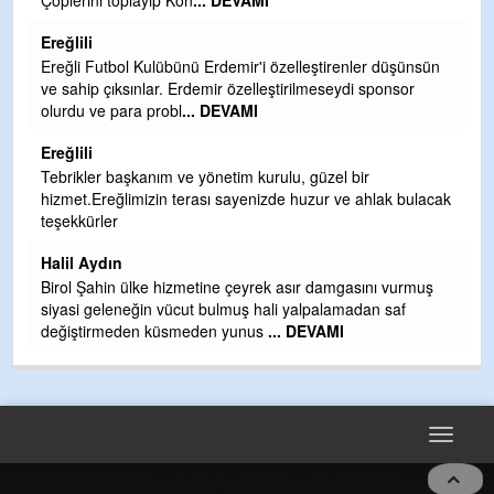
AMI
TARAFINDAN BAŞLATILDI, ETRASFI
OLMAYAN KISIMLARA DUVARLAR YA
DEVAMI
'i özelleştirenler düşünsün
Şaban yavuz
lleştirilmeseydi sponsor
I
Mekanı cennet olsun kederli ailesine R
ihsan eylesin
Sebahattin özarslan
kurulu, güzel bir
enizde huzur ve ahlak bulacak
Günaydın hayırlı sabahlar dilerim
H BakiYüksel
Hak hukuk adalet işte CHP Kemal Kılı
yrek asır damgasını vurmuş
 hali yalpalamadan saf
us
... DEVAMI
Toggle
navigat