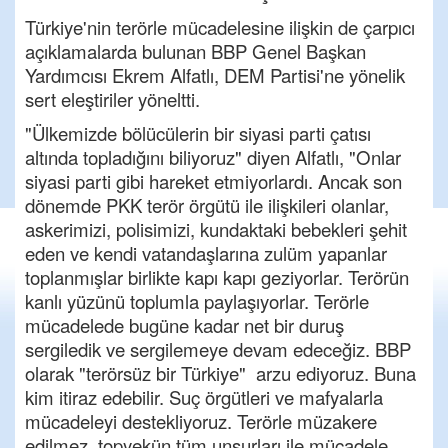
Türkiye'nin terörle mücadelesine ilişkin de çarpıcı
açıklamalarda bulunan BBP Genel Başkan
Yardımcısı Ekrem Alfatlı, DEM Partisi'ne yönelik
sert eleştiriler yöneltti.
"Ülkemizde bölücülerin bir siyasi parti çatısı
altında topladığını biliyoruz" diyen Alfatlı, "Onlar
siyasi parti gibi hareket etmiyorlardı. Ancak son
dönemde PKK terör örgütü ile ilişkileri olanlar,
askerimizi, polisimizi, kundaktaki bebekleri şehit
eden ve kendi vatandaşlarına zulüm yapanlar
toplanmışlar birlikte kapı kapı geziyorlar. Terörün
kanlı yüzünü toplumla paylaşıyorlar. Terörle
mücadelede bugüne kadar net bir duruş
sergiledik ve sergilemeye devam edeceğiz. BBP
olarak "terörsüz bir Türkiye" arzu ediyoruz. Buna
kim itiraz edebilir. Suç örgütleri ve mafyalarla
mücadeleyi destekliyoruz. Terörle müzakere
edilmez, topyekün tüm unsurları ile mücadele