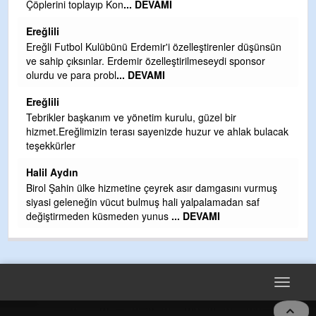
oplayıp Kon
... DEVAMI
TARAFINDAN BAŞ
OLMAYAN KISIML
DEVAMI
bol Kulübünü Erdemir'i özelleştirenler düşünsün
Şaban yavuz
ksınlar. Erdemir özelleştirilmeseydi sponsor
para probl
... DEVAMI
Mekanı cennet olsu
ihsan eylesin
Sebahattin özars
başkanım ve yönetim kurulu, güzel bir
ğlimizin terası sayenizde huzur ve ahlak bulacak
Günaydın hayırlı sa
r
H BakiYüksel
n
Hak hukuk adalet i
n ülke hizmetine çeyrek asır damgasını vurmuş
eneğin vücut bulmuş hali yalpalamadan saf
eden küsmeden yunus
... DEVAMI
Toggle
navigat