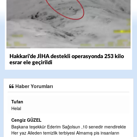
Hakkari'de JİHA destekli operasyonda 253 kilo
esrar ele geçirildi
Haber Yorumları
Halil Aydın
Çırak ustasından ö
Yalçını tebrik ediy
ÜZEL
CEVDET YILMAZ
şekkür Ederim Sağolsun ,10 senedir mendirekte
eden temizlik terbiyesi Almamış pis insanların
GULDERE DERE Ç