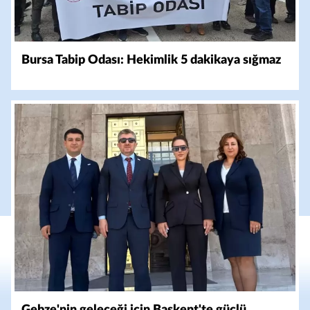
Bursa Tabip Odası: Hekimlik 5 dakikaya sığmaz
Gebze'nin geleceği için Başkent'te güçlü