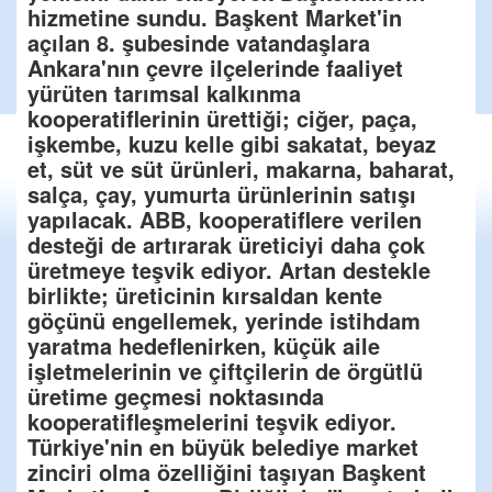
hizmetine sundu. Başkent Market'in
açılan 8. şubesinde vatandaşlara
Ankara'nın çevre ilçelerinde faaliyet
yürüten tarımsal kalkınma
kooperatiflerinin ürettiği; ciğer, paça,
işkembe, kuzu kelle gibi sakatat, beyaz
et, süt ve süt ürünleri, makarna, baharat,
salça, çay, yumurta ürünlerinin satışı
yapılacak. ABB, kooperatiflere verilen
desteği de artırarak üreticiyi daha çok
üretmeye teşvik ediyor. Artan destekle
birlikte; üreticinin kırsaldan kente
göçünü engellemek, yerinde istihdam
yaratma hedeflenirken, küçük aile
işletmelerinin ve çiftçilerin de örgütlü
üretime geçmesi noktasında
kooperatifleşmelerini teşvik ediyor.
Türkiye'nin en büyük belediye market
zinciri olma özelliğini taşıyan Başkent