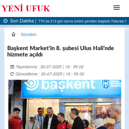
Menü
Son Dakika |
ası 5 milyar liraya dayandı
AK Parti Ereğli İlçe Başkanlığı’ndan belediyeye sert eleşti
Gündem
Başkent Market'in 8. şubesi Ulus Hali'nde
hizmete açıldı
Yayınlanma : 30-07-2025 | 16 : 55 02
Güncelleme : 30-07-2025 | 16 : 55 02