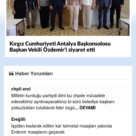
Kırgız Cumhuriyeti Antalya Başkonsolosu
Başkan Vekili Özdemir'i ziyaret etti
Haber Yorumları
Ereğlili
Ereğli Futbol Kulübünü Erdemir'i özelleştirenler düşünsün
nı
ve sahip çıksınlar. Erdemir özelleştirilmeseydi sponsor
olurdu ve para probl
... DEVAMI
Ereğlili
a
Tebrikler başkanım ve yönetim kurulu, güzel bir
hizmet.Ereğlimizin terası sayenizde huzur ve ahlak bulacak