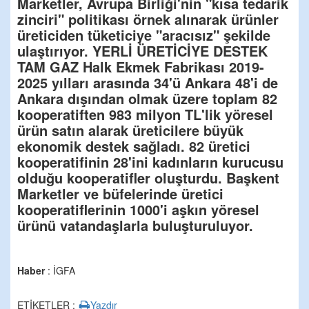
Marketler, Avrupa Birliği'nin "kısa tedarik
zinciri" politikası örnek alınarak ürünler
üreticiden tüketiciye "aracısız" şekilde
ulaştırıyor. YERLİ ÜRETİCİYE DESTEK
TAM GAZ Halk Ekmek Fabrikası 2019-
2025 yılları arasında 34'ü Ankara 48'i de
Ankara dışından olmak üzere toplam 82
kooperatiften 983 milyon TL'lik yöresel
ürün satın alarak üreticilere büyük
ekonomik destek sağladı. 82 üretici
kooperatifinin 28'ini kadınların kurucusu
olduğu kooperatifler oluşturdu. Başkent
Marketler ve büfelerinde üretici
kooperatiflerinin 1000'i aşkın yöresel
ürünü vatandaşlarla buluşturuluyor.
Haber
: İGFA
ETİKETLER :
Yazdır