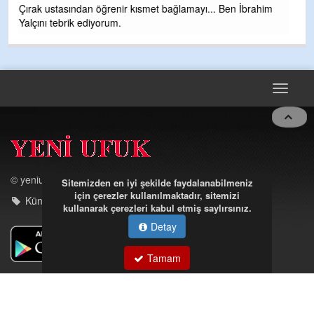
m
Toggle
navigat
© yeniufuk.com.tr
Künye - iletişim
Sitemizden en iyi şekilde faydalanabilmeniz
için çerezler kullanılmaktadır, sitemizi
kullanarak çerezleri kabul etmiş saylırsınız.
Detay
Müftü Mahallesi Ateş Ahmet Sokak Cerrahoğlu İşmerkezi
Tamam
Kat:5 no:2
Kdz.Ereğli/Zonguldak
03723121008