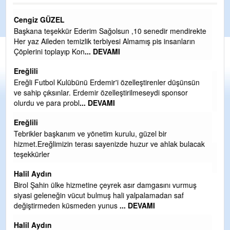
CEVDET YILMAZ
kte
GULDERE DERE ÇALIŞMALARI, SEKIZ YIL ÖNCE ALKAYA
TARAFINDAN BAŞLATILDI, ETRASFINDA YERLEŞİM YERI
OLMAYAN KISIMLARA DUVARLAR YAPILDI."BURADAK
...
DEVAMI
Şaban yavuz
n
Mekanı cennet olsun kederli ailesine Rabbim Sabri Celil
ihsan eylesin
Sebahattin özarslan
Günaydın hayırlı sabahlar dilerim
ak
H BakiYüksel
Hak hukuk adalet işte CHP Kemal Kılıçdaroğlu
babaocağı
Yeni parti için ereğli ilçe teşkilatımızı merak eder dururken
asıl merakımız halk kahramanlarımız ereğli aşkı ile yanıp
tutuşan eeeğ
... DEVAMI