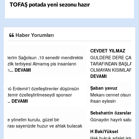
TOFAŞ potada yeni sezonu hazır
Haber Yorumları
CEVDET YILMAZ
kte
GULDERE DERE ÇALIŞMALARI, SEKIZ YIL ÖNCE ALKAYA
TARAFINDAN BAŞLATILDI, ETRASFINDA YERLEŞİM YERI
OLMAYAN KISIMLARA DUVARLAR YAPILDI."BURADAK
...
DEVAMI
Şaban yavuz
n
Mekanı cennet olsun kederli ailesine Rabbim Sabri Celil
ihsan eylesin
Sebahattin özarslan
Günaydın hayırlı sabahlar dilerim
ak
H BakiYüksel
Hak hukuk adalet işte CHP Kemal Kılıçdaroğlu