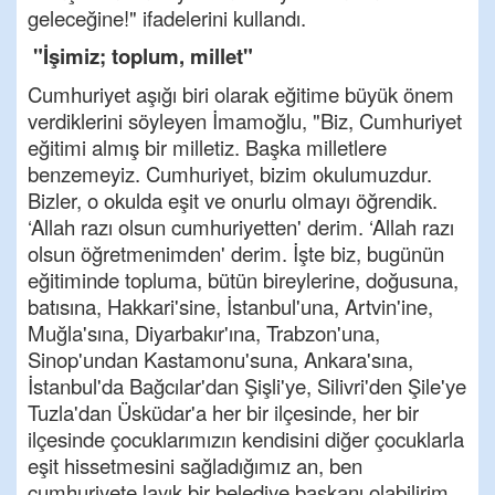
geleceğine!" ifadelerini kullandı.
"İşimiz; toplum, millet"
Cumhuriyet aşığı biri olarak eğitime büyük önem
verdiklerini söyleyen İmamoğlu, "Biz, Cumhuriyet
eğitimi almış bir milletiz. Başka milletlere
benzemeyiz. Cumhuriyet, bizim okulumuzdur.
Bizler, o okulda eşit ve onurlu olmayı öğrendik.
‘Allah razı olsun cumhuriyetten' derim. ‘Allah razı
olsun öğretmenimden' derim. İşte biz, bugünün
eğitiminde topluma, bütün bireylerine, doğusuna,
batısına, Hakkari'sine, İstanbul'una, Artvin'ine,
Muğla'sına, Diyarbakır'ına, Trabzon'una,
Sinop'undan Kastamonu'suna, Ankara'sına,
İstanbul'da Bağcılar'dan Şişli'ye, Silivri'den Şile'ye
Tuzla'dan Üsküdar'a her bir ilçesinde, her bir
ilçesinde çocuklarımızın kendisini diğer çocuklarla
eşit hissetmesini sağladığımız an, ben
cumhuriyete layık bir belediye başkanı olabilirim.