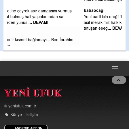
babaocağı
Yeni parti için ereğli ilçe teşkilatımızı merak eder dururken
asıl merakımız halk kahramanlarımız ereğli aşkı ile yanıp
tutuşan eeeğ
... DEVAMI
m
Toggle
navigat
© yeniufuk.com.tr
Künye - iletişim