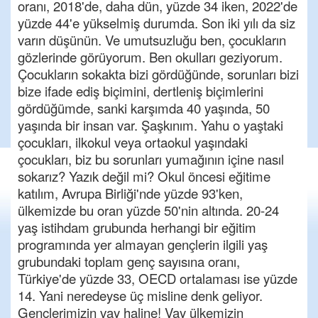
oranı, 2018'de, daha dün, yüzde 34 iken, 2022'de
yüzde 44'e yükselmiş durumda. Son iki yılı da siz
varın düşünün. Ve umutsuzluğu ben, çocukların
gözlerinde görüyorum. Ben okulları geziyorum.
Çocukların sokakta bizi gördüğünde, sorunları bizi
bize ifade ediş biçimini, dertleniş biçimlerini
gördüğümde, sanki karşımda 40 yaşında, 50
yaşında bir insan var. Şaşkınım. Yahu o yaştaki
çocukları, ilkokul veya ortaokul yaşındaki
çocukları, biz bu sorunları yumağının içine nasıl
sokarız? Yazık değil mi? Okul öncesi eğitime
katılım, Avrupa Birliği'nde yüzde 93'ken,
ülkemizde bu oran yüzde 50'nin altında. 20-24
yaş istihdam grubunda herhangi bir eğitim
programında yer almayan gençlerin ilgili yaş
grubundaki toplam genç sayısına oranı,
Türkiye'de yüzde 33, OECD ortalaması ise yüzde
14. Yani neredeyse üç misline denk geliyor.
Gençlerimizin vay haline! Vay ülkemizin