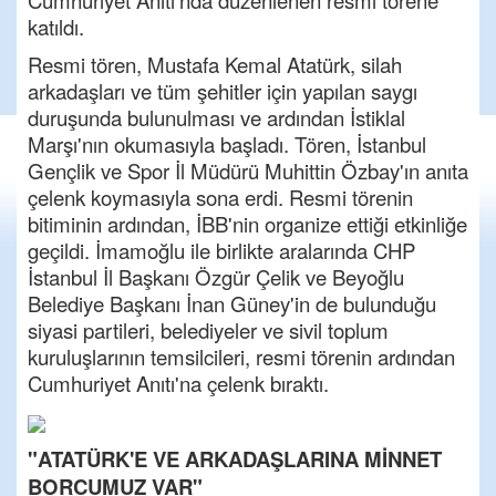
Cumhuriyet Anıtı'nda düzenlenen resmi törene
katıldı.
Resmi tören, Mustafa Kemal Atatürk, silah
arkadaşları ve tüm şehitler için yapılan saygı
duruşunda bulunulması ve ardından İstiklal
Marşı'nın okumasıyla başladı. Tören, İstanbul
Gençlik ve Spor İl Müdürü Muhittin Özbay'ın anıta
çelenk koymasıyla sona erdi. Resmi törenin
bitiminin ardından, İBB'nin organize ettiği etkinliğe
geçildi. İmamoğlu ile birlikte aralarında CHP
İstanbul İl Başkanı Özgür Çelik ve Beyoğlu
Belediye Başkanı İnan Güney'in de bulunduğu
siyasi partileri, belediyeler ve sivil toplum
kuruluşlarının temsilcileri, resmi törenin ardından
Cumhuriyet Anıtı'na çelenk bıraktı.
"ATATÜRK'E VE ARKADAŞLARINA MİNNET
BORCUMUZ VAR"