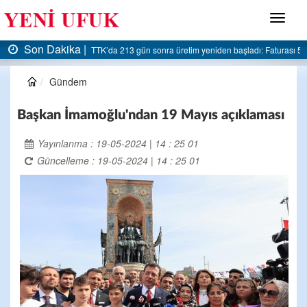
Menü
Son Dakika |
ı 5 milyar liraya dayandı
AK Parti Ereğli İlçe Başkanlığı’ndan belediyeye sert eleştiri
Gündem
Başkan İmamoğlu'ndan 19 Mayıs açıklaması
Yayınlanma : 19-05-2024 | 14 : 25 01
Güncelleme : 19-05-2024 | 14 : 25 01