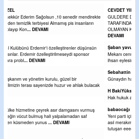
CEVDET YILMAZ
kte
GULDERE DERE ÇALIŞMALARI, SEKIZ YIL ÖNCE ALKAYA
TARAFINDAN BAŞLATILDI, ETRASFINDA YERLEŞİM YERI
OLMAYAN KISIMLARA DUVARLAR YAPILDI."BURADAK
...
DEVAMI
Şaban yavuz
n
Mekanı cennet olsun kederli ailesine Rabbim Sabri Celil
ihsan eylesin
Sebahattin özarslan
Günaydın hayırlı sabahlar dilerim
ak
H BakiYüksel
Hak hukuk adalet işte CHP Kemal Kılıçdaroğlu
babaocağı
Yeni parti için ereğli ilçe teşkilatımızı merak eder dururken
asıl merakımız halk kahramanlarımız ereğli aşkı ile yanıp
tutuşan eeeğ
... DEVAMI