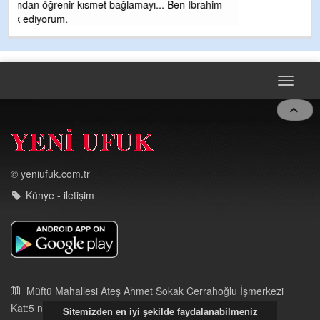
m
Toggle
navigat
© yeniufuk.com.tr
Künye - iletişim
Müftü Mahallesi Ateş Ahmet Sokak Cerrahoğlu İşmerkezi
Kat:5 no:2
Kdz.Ereğli/Zonguldak
03723121008
Sitemizden en iyi şekilde faydalanabilmeniz