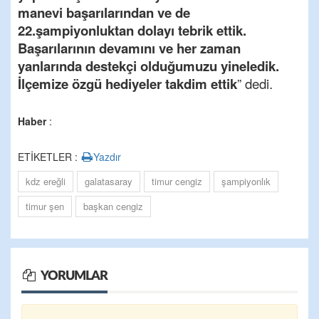
manevi başarılarından ve de
22.şampiyonluktan dolayı tebrik ettik.
Başarılarının devamını ve her zaman
yanlarında destekçi olduğumuzu yineledik.
İlçemize özgü hediyeler takdim ettik
” dedi.
Haber
:
ETİKETLER :
Yazdır
kdz ereğli
galatasaray
timur cengiz
şampiyonlık
timur şen
başkan cengiz
YORUMLAR