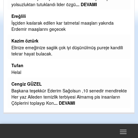
olurdu ve para probl
... DEVAMI
Ereğlili
Tebrikler başkanım ve yönetim kurulu, güzel bir
hizmet.Ereğlimizin terası sayenizde huzur ve ahlak bulacak
teşekkürler
Halil Aydın
dili
Birol Şahin ülke hizmetine çeyrek asır damgasını vurmuş
siyasi geleneğin vücut bulmuş hali yalpalamadan saf
değiştirmeden küsmeden yunus
... DEVAMI
Halil Aydın
Çırak ustasından öğrenir kısmet bağlamayı... Ben İbrahim
irekte
Yalçını tebrik ediyorum.
rın
CEVDET YILMAZ
GULDERE DERE ÇALIŞMALARI, SEKIZ YIL ÖNCE ALKAYA
TARAFINDAN BAŞLATILDI, ETRASFINDA YERLEŞİM YERI
OLMAYAN KISIMLARA DUVARLAR YAPILDI."BURADAK
...
DEVAMI