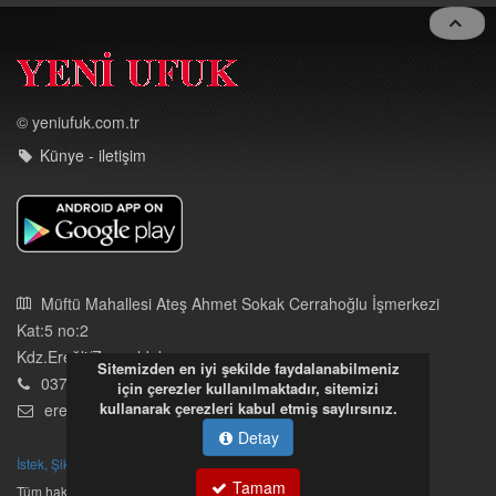
Toggle
navigat
© yeniufuk.com.tr
Künye - iletişim
Sitemizden en iyi şekilde faydalanabilmeniz
için çerezler kullanılmaktadır, sitemizi
Müftü Mahallesi Ateş Ahmet Sokak Cerrahoğlu İşmerkezi
kullanarak çerezleri kabul etmiş saylırsınız.
Kat:5 no:2
Detay
Kdz.Ereğli/Zonguldak
03723121008
Tamam