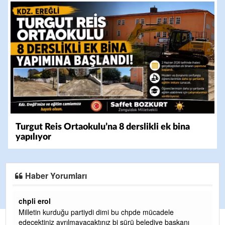
Turgut Reis Ortaokulu’na 8 derslikli ek bina
yapılıyor
Haber Yorumları
Ereğlili
Ereğli Futbol Kulübünü Erdemir'i özelleştirenler düşünsün
ı
ve sahip çıksınlar. Erdemir özelleştirilmeseydi sponsor