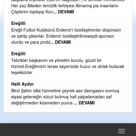
Her yaz Aileden temizlik terbiyesi Almamış pis insanların
G
Çöplerini toplayıp Kon
... DEVAMI
T
O
Ereğlili
D
Ereğli Futbol Kulübünü Erdemir'i özelleştirenler düşünsün
Ş
ve sahip çıksınlar. Erdemir özelleştirilmeseydi sponsor
olurdu ve para probl
... DEVAMI
Me
ih
Ereğlili
S
Tebrikler başkanım ve yönetim kurulu, güzel bir
hizmet.Ereğlimizin terası sayenizde huzur ve ahlak bulacak
Gü
teşekkürler
H
Halil Aydın
H
Birol Şahin ülke hizmetine çeyrek asır damgasını vurmuş
siyasi geleneğin vücut bulmuş hali yalpalamadan saf
değiştirmeden küsmeden yunus
... DEVAMI
Toggle