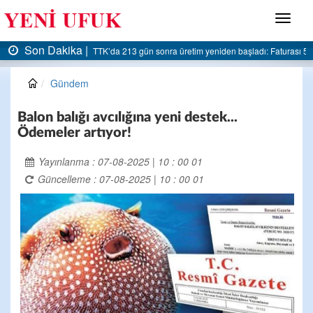
Menü
Son Dakika |
ra üretim yeniden başladı: Faturası 5 milyar liraya dayandı
AK Parti Ereğli İlçe Baş
Gündem
Balon balığı avcılığına yeni destek...
Ödemeler artıyor!
Yayınlanma : 07-08-2025 | 10 : 00 01
Güncelleme : 07-08-2025 | 10 : 00 01