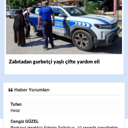
Zabıtadan gurbetçi yaşlı çifte yardım eli
Haber Yorumları
Tufan
H
Helal
Çı
Ya
Cengiz GÜZEL
C
Başkana teşekkür Ederim Sağolsun ,10 senedir mendirekte