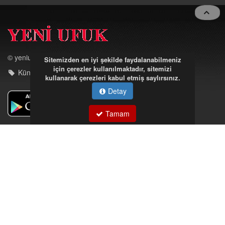
navigat
© yeniufuk.com.tr
Sitemizden en iyi şekilde faydalanabilmeniz
için çerezler kullanılmaktadır, sitemizi
Künye - iletişim
kullanarak çerezleri kabul etmiş saylırsınız.
Detay
Tamam
Müftü Mahallesi Ateş Ahmet Sokak Cerrahoğlu İşmerkezi
Kat:5 no:2
Kdz.Ereğli/Zonguldak
03723121008
eregliyeniufuk@gmail.com
İstek, Şikayetleriniz İçin Tıklayın
Tüm hakları saklıdır. İzinsiz kullanılamaz.