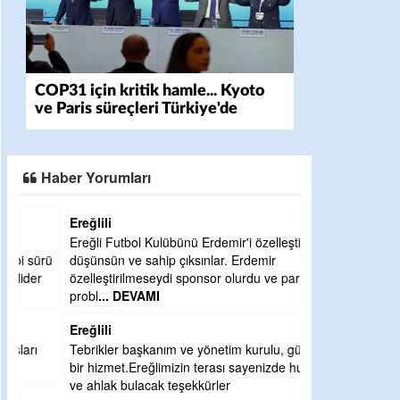
COP31 için kritik hamle... Kyoto
ve Paris süreçleri Türkiye'de
yönetilecek
Haber Yorumları
Ereğlili
Ereğli Futbol Kulübünü Erdemir'i özelleştirenler
ürü
düşünsün ve sahip çıksınlar. Erdemir
r
özelleştirilmeseydi sponsor olurdu ve para
probl
... DEVAMI
Ereğlili
Tebrikler başkanım ve yönetim kurulu, güzel
bir hizmet.Ereğlimizin terası sayenizde huzur
ve ahlak bulacak teşekkürler