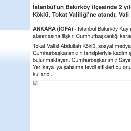
İstanbul'un Bakırköy ilçesinde 2 y
Köklü, Tokat Valiliği'ne atandı. Val
ANKARA (İGFA) -
İstanbul Bakırköy Kaym
atanmasına ilişkin Cumhurbaşkanlığı kar
Tokat Valisi Abdullah Köklü, sosyal medy
Cumhurbaşkanımızın tensipleriyle kadim ş
bulunmaktayım. Cumhurbaşkanımız Sayın R
Yerlikaya ‘ya şahsıma tevdi ettikleri bu on
kullandı.