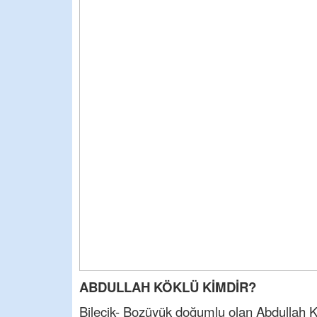
ABDULLAH KÖKLÜ KİMDİR?
Bilecik- Bozüyük doğumlu olan Abdullah Kök