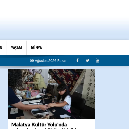
İN
YAŞAM
DÜNYA
09 Ağustos 2026 Pazar
Malatya Kültür Yolu'nda