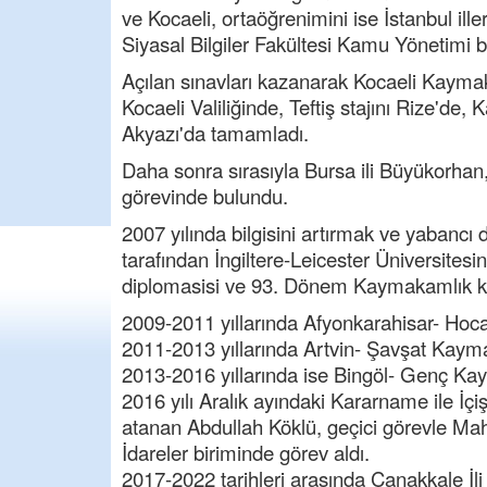
ve Kocaeli, ortaöğrenimini ise İstanbul ill
Siyasal Bilgiler Fakültesi Kamu Yönetim
Açılan sınavları kazanarak Kocaeli Kaymak
Kocaeli Valiliğinde, Teftiş stajını Rize'de,
Akyazı'da tamamladı.
Daha sonra sırasıyla Bursa ili Büyükorhan
görevinde bulundu.
2007 yılında bilgisini artırmak ve yabancı dil
tarafından İngiltere-Leicester Üniversite
diplomasisi ve 93. Dönem Kaymakamlık kur
2009-2011 yıllarında Afyonkarahisar- Hoc
2011-2013 yıllarında Artvin- Şavşat Kaym
2013-2016 yıllarında ise Bingöl- Genç Ka
2016 yılı Aralık ayındaki Kararname ile İçiş
atanan Abdullah Köklü, geçici görevle Ma
İdareler biriminde görev aldı.
2017-2022 tarihleri arasında Çanakkale İli 