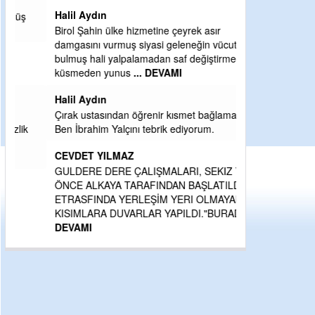
Halil Aydın
Birol Şahin ülke hizmetine çeyrek asır
damgasını vurmuş siyasi geleneğin vücut
bulmuş hali yalpalamadan saf değiştirmeden
küsmeden yunus
... DEVAMI
Halil Aydın
Çırak ustasından öğrenir kısmet bağlamayı...
Ben İbrahim Yalçını tebrik ediyorum.
CEVDET YILMAZ
GULDERE DERE ÇALIŞMALARI, SEKIZ YIL
ÖNCE ALKAYA TARAFINDAN BAŞLATILDI,
ETRASFINDA YERLEŞİM YERI OLMAYAN
KISIMLARA DUVARLAR YAPILDI."BURADAK
...
DEVAMI