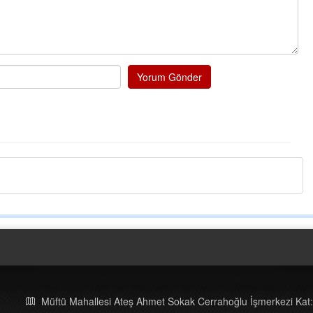
Yorum Gönder
Müftü Mahallesi Ateş Ahmet Sokak Cerrahoğlu İşmerkezi Kat: