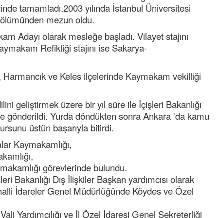
Kazim öztürk
erinde tamamladı.2003 yılında İstanbul Üniversitesi
Elinize emeğinize saglık çok iyi düşünülmüş
i bölümünden mezun oldu.
pureje kandili tekrar hayat bulacak.
am Adayı olarak mesleğe başladı. Vilayet stajını
Tufan
 Kaymakam Refikliği stajını ise Sakarya-
Helal
Cengiz GÜZEL
, Harmancık ve Keles ilçelerinde Kaymakam vekilliği
Başkana teşekkür Ederim Sağolsun ,10
senedir mendirekte Her yaz Aileden temizlik
terbiyesi Almamış pis insanların Çöplerini
ini geliştirmek üzere bir yıl süre ile İçişleri Bakanlığı
toplayıp Kon
... DEVAMI
sine gönderildi. Yurda döndükten sonra Ankara 'da kamu
sunu üstün başarıyla bitirdi.
alar Kaymakamlığı,
akamlığı,
ymakamlığı görevlerinde bulundu.
leri Bakanlığı Dış İlişkiler Başkan yardımcısı olarak
halli İdareler Genel Müdürlüğünde Köydes ve Özel
Vali Yardımcılığı ve İl Özel İdaresi Genel Sekreterliği