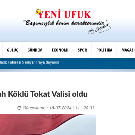
GÜLÜÇ
GÜNDEM
EKONOMİ
SPOR
POLİTİKA
MAGAZ
ı’ndan belediyeye sert eleştiri: “Algı siyaseti değil, hizmet belediyeciliği”
 Köklü Tokat Valisi oldu
Güncelleme : 18-07-2024 | 11 : 20 01