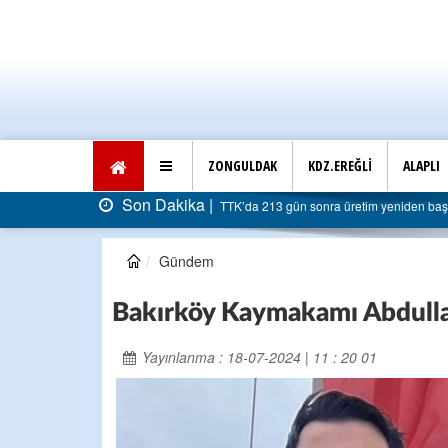
ZONGULDAK
KDZ.EREĞLİ
ALAPLI
Son Dakika |
sı 5 milyar liraya dayandı
AK Parti Ereğli İlçe Başkanlığ
Gündem
Bakırköy Kaymakamı Abdullah
Yayınlanma : 18-07-2024 | 11 : 20 01