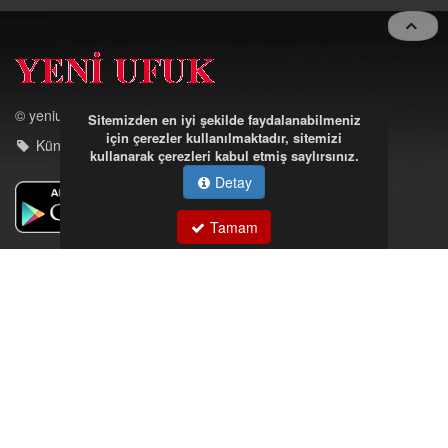
© yeniufuk.com.tr
Künye - iletişim
Sitemizden en iyi şekilde faydalanabilmeniz
için çerezler kullanılmaktadır, sitemizi
kullanarak çerezleri kabul etmiş saylırsınız.
Detay
Müftü Mahallesi Ateş Ahmet Sokak Cerrahoğlu İşmerkezi
Tamam
Kat:5 no:2
Kdz.Ereğli/Zonguldak
03723121008
eregliyeniufuk@gmail.com
İstek, Şikayetleriniz İçin Tıklayın
Tüm hakları saklıdır. İzinsiz kullanılamaz.