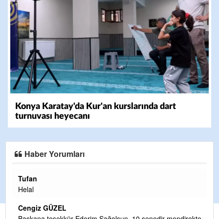
Konya Karatay'da Kur'an kurslarında dart
turnuvası heyecanı
Haber Yorumları
Halil Aydın
Çırak ustasından öğrenir kısmet bağlamayı... Ben İbrahim
Yalçını tebrik ediyorum.
CEVDET YILMAZ
ekte