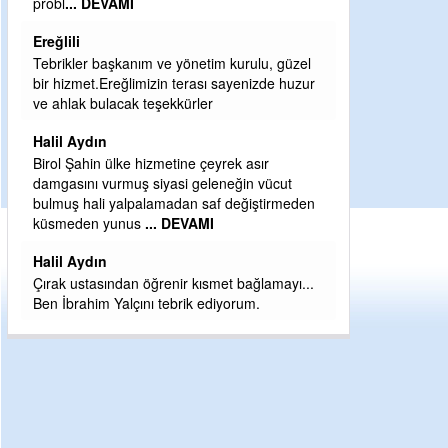
I
Sebahattin özarslan
Günaydın hayırlı sabahlar dilerim
anım ve yönetim kurulu, güzel
H BakiYüksel
limizin terası sayenizde huzur
ak teşekkürler
Hak hukuk adalet işte CHP Kemal Kı
babaocağı
e hizmetine çeyrek asır
Yeni parti için ereğli ilçe teşkilatımız
uş siyasi geleneğin vücut
eder dururken asıl merakımız halk
lpalamadan saf değiştirmeden
kahramanlarımız ereğli aşkı ile yanı
nus
... DEVAMI
eeeğ
... DEVAMI
an öğrenir kısmet bağlamayı...
çını tebrik ediyorum.