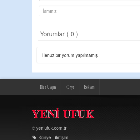
Yorumlar ( 0 )
Henüz bir yorum yapılmamış
Bize Ulaşın
Künye
Reklam
© yeniufuk.com.tr
Künye - iletişim