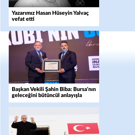
Yazarımız Hasan Hüseyin Yalvaç
vefat etti
Başkan Vekili Şahin Biba: Bursa'nın
geleceğini bütüncül anlayışla
planlıyoruz