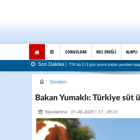
ZONGULDAK
KDZ.EREĞLİ
ALAPLI
Son Dakika |
dı: Faturası 5 milyar liraya dayandı
AK Parti Ereğli İl
Gündem
Bakan Yumaklı: Türkiye süt 
Yayınlanma : 01-06-2025 | 17 : 05 01