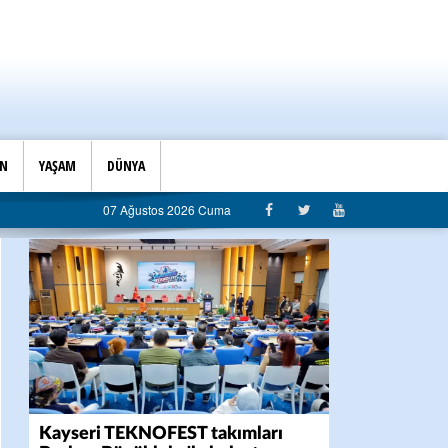
İN
YAŞAM
DÜNYA
”
07 Ağustos 2026 Cuma
Kayseri TEKNOFEST takımları