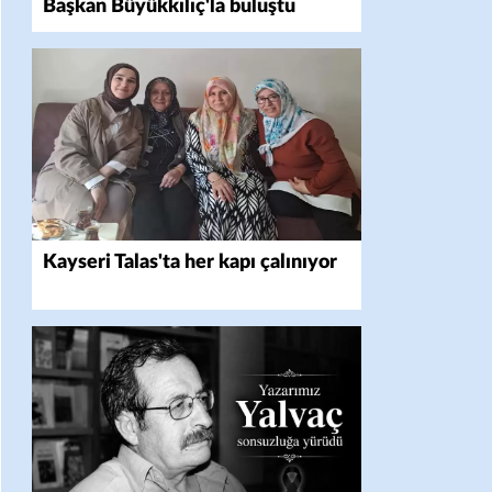
Başkan Büyükkılıç'la buluştu
Kayseri Talas'ta her kapı çalınıyor