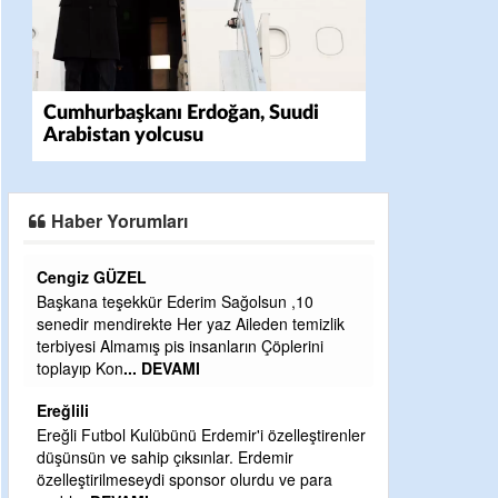
Cumhurbaşkanı Erdoğan, Suudi
Arabistan yolcusu
Haber Yorumları
L
CEVDET YILMAZ
kür Ederim Sağolsun ,10
GULDERE DERE ÇALIŞMALARI, SE
ekte Her yaz Aileden temizlik
ÖNCE ALKAYA TARAFINDAN BAŞLA
ış pis insanların Çöplerini
ETRASFINDA YERLEŞİM YERI OL
. DEVAMI
KISIMLARA DUVARLAR YAPILDI."
DEVAMI
Şaban yavuz
ulübünü Erdemir'i özelleştirenler
hip çıksınlar. Erdemir
Mekanı cennet olsun kederli ailesi
eydi sponsor olurdu ve para
Sabri Celil ihsan eylesin