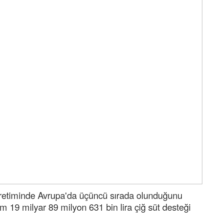
probl
... DEVAM
Ereğlili
Tebrikler başk
bir hizmet.Ereğ
ve ahlak bulac
Halil Aydın
Birol Şahin ülk
damgasını vurm
bulmuş hali ya
küsmeden yu
Halil Aydın
Çırak ustasınd
Ben İbrahim Yal
üretiminde Avrupa'da üçüncü sırada olunduğunu
am 19 milyar 89 milyon 631 bin lira çiğ süt desteği