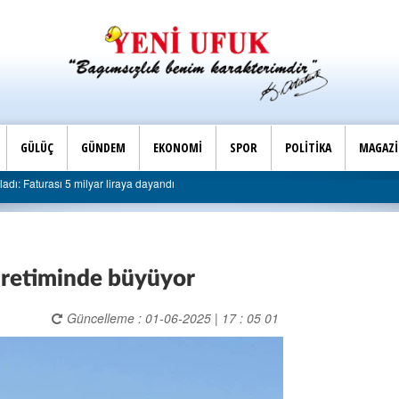
GÜLÜÇ
GÜNDEM
EKONOMİ
SPOR
POLİTİKA
MAGAZ
çe Başkanlığı’ndan belediyeye sert eleştiri: “Algı siyaseti değil, hizmet belediyeciliği
üretiminde büyüyor
Güncelleme : 01-06-2025 | 17 : 05 01