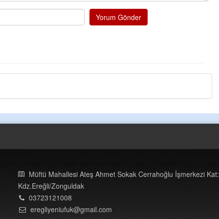
Yorum Gönder
Müftü Mahallesi Ateş Ahmet Sokak Cerrahoğlu İşmerkezi Kat:
Kdz.Ereğli/Zonguldak
03723121008
eregliyeniufuk@gmail.com