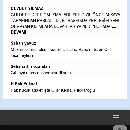
CEVDET YILMAZ
kte
GULDERE DERE ÇALIŞMALARI, SEKIZ YIL ÖNCE ALKAYA
TARAFINDAN BAŞLATILDI, ETRASFINDA YERLEŞİM YERI
OLMAYAN KISIMLARA DUVARLAR YAPILDI."BURADAK
...
DEVAMI
n
Şaban yavuz
Mekanı cennet olsun kederli ailesine Rabbim Sabri Celil
ihsan eylesin
Sebahattin özarslan
ak
Günaydın hayırlı sabahlar dilerim
H BakiYüksel
Hak hukuk adalet işte CHP Kemal Kılıçdaroğlu
Toggle
navigat