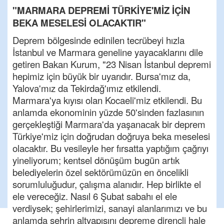
"MARMARA DEPREMİ TÜRKİYE'MİZ İÇİN
BEKA MESELESİ OLACAKTIR"
Deprem bölgesinde edinilen tecrübeyi hızla
İstanbul ve Marmara geneline yayacaklarını dile
getiren Bakan Kurum, "23 Nisan İstanbul depremi
hepimiz için büyük bir uyarıdır. Bursa'mız da,
Yalova'mız da Tekirdağ'ımız etkilendi.
Marmara'ya kıyısı olan Kocaeli'miz etkilendi. Bu
anlamda ekonominin yüzde 50'sinden fazlasının
gerçekleştiği Marmara'da yaşanacak bir deprem
Türkiye'miz için doğrudan doğruya beka meselesi
olacaktır. Bu vesileyle her fırsatta yaptığım çağrıyı
yineliyorum; kentsel dönüşüm bugün artık
belediyelerin özel sektörümüzün en öncelikli
sorumluluğudur, çalışma alanıdır. Hep birlikte el
ele vereceğiz. Nasıl 6 Şubat sabahı el ele
verdiysek; şehirlerimizi, sanayi alanlarımızı ve bu
anlamda şehrin altyapısını depreme dirençli hale