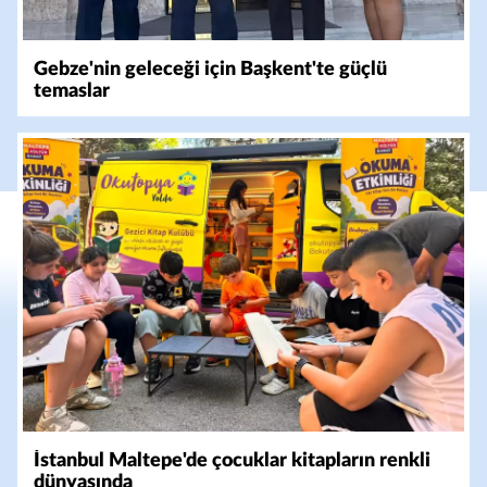
Gebze'nin geleceği için Başkent'te güçlü
temaslar
İstanbul Maltepe'de çocuklar kitapların renkli
dünyasında