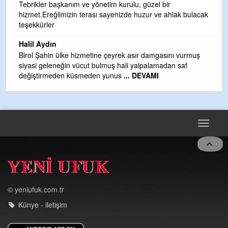
Sebahattin özarslan
ım ve yönetim kurulu, güzel bir
in terası sayenizde huzur ve ahlak bulacak
Günaydın hayırlı sabahlar
H BakiYüksel
Hak hukuk adalet işte C
 hizmetine çeyrek asır damgasını vurmuş
 vücut bulmuş hali yalpalamadan saf
küsmeden yunus
... DEVAMI
Toggle
navigat
© yeniufuk.com.tr
Künye - iletişim