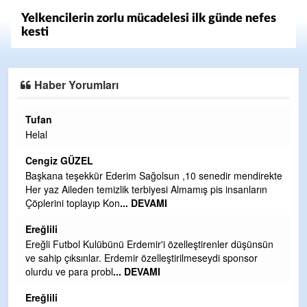
Yelkencilerin zorlu mücadelesi ilk günde nefes
kesti
Haber Yorumları
Halil Aydın
Çırak ustasından öğrenir
Yalçını tebrik ediyorum.
CEVDET YILMAZ
r Ederim Sağolsun ,10 senedir mendirekte
emizlik terbiyesi Almamış pis insanların
GULDERE DERE ÇALIŞM
p Kon
... DEVAMI
TARAFINDAN BAŞLATIL
OLMAYAN KISIMLARA D
DEVAMI
lübünü Erdemir'i özelleştirenler düşünsün
Şaban yavuz
r. Erdemir özelleştirilmeseydi sponsor
robl
... DEVAMI
Mekanı cennet olsun kede
ihsan eylesin