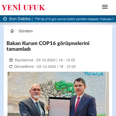
Menü
Son Dakika |
dı: Faturası 5 milyar liraya dayandı
AK Parti Ereğli İlçe Başkanlığı’ndan belediyeye 
Gündem
Bakan Kurum COP16 görüşmelerini
tamamladı
Yayınlanma : 03-12-2024 | 18 : 10 02
Güncelleme : 03-12-2024 | 18 : 10 02