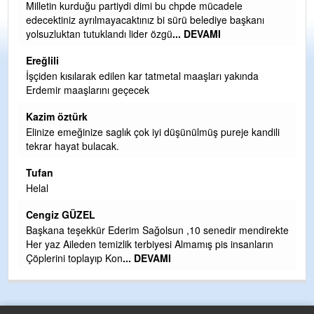
Ereğli Futbol Kulübünü Erdemir'i özelleştirenler düşünsün
nı
ve sahip çıksınlar. Erdemir özelleştirilmeseydi sponsor
olurdu ve para probl
... DEVAMI
Ereğlili
a
Tebrikler başkanım ve yönetim kurulu, güzel bir
hizmet.Ereğlimizin terası sayenizde huzur ve ahlak bulacak
teşekkürler
Halil Aydın
ndili
Birol Şahin ülke hizmetine çeyrek asır damgasını vurmuş
siyasi geleneğin vücut bulmuş hali yalpalamadan saf
değiştirmeden küsmeden yunus
... DEVAMI
Halil Aydın
Çırak ustasından öğrenir kısmet bağlamayı... Ben İbrahim
direkte
Yalçını tebrik ediyorum.
arın
CEVDET YILMAZ
GULDERE DERE ÇALIŞMALARI, SEKIZ YIL ÖNCE ALKAYA
TARAFINDAN BAŞLATILDI, ETRASFINDA YERLEŞİM YERI
OLMAYAN KISIMLARA DUVARLAR YAPILDI."BURADAK
...
DEVAMI