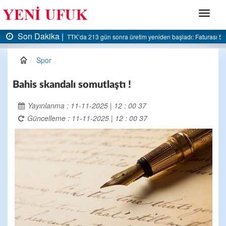
Menü
Son Dakika |
sı 5 milyar liraya dayandı
AK Parti Ereğli İlçe Başkanlığı’ndan belediyeye sert eleştir
Spor
Bahis skandalı somutlaştı !
Yayınlanma : 11-11-2025 | 12 : 00 37
Güncelleme : 11-11-2025 | 12 : 00 37